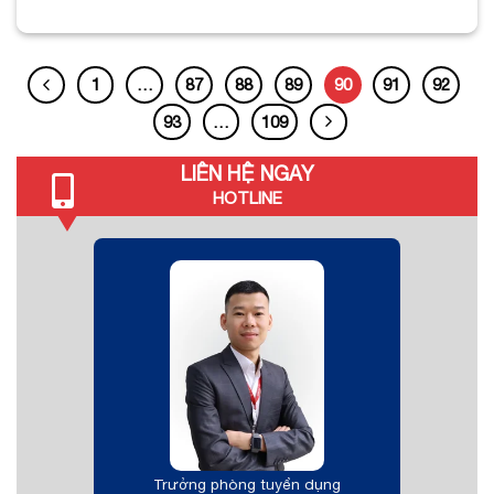
1
…
87
88
89
90
91
92
93
…
109
LIÊN HỆ NGAY
HOTLINE
Trưởng phòng tuyển dụng