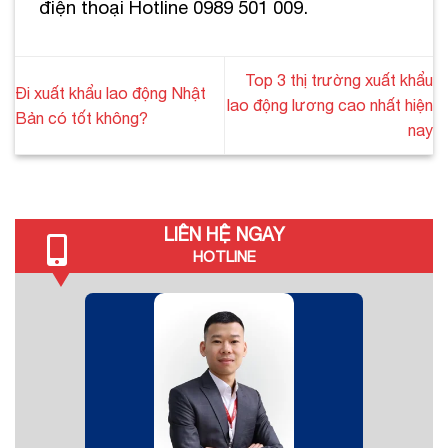
điện thoại Hotline 0989 501 009.
Top 3 thị trường xuất khẩu
Đi xuất khẩu lao động Nhật
lao động lương cao nhất hiện
Bản có tốt không?
nay
LIÊN HỆ NGAY
HOTLINE