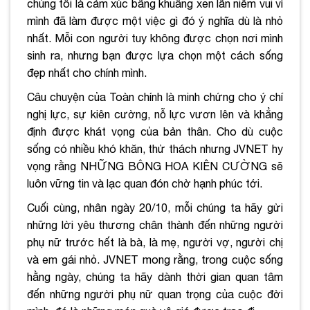
chúng tôi là cảm xúc bâng khuâng xen lẫn niềm vui vì
mình đã làm được một việc gì đó ý nghĩa dù là nhỏ
nhất. Mỗi con người tuy không được chọn nơi mình
sinh ra, nhưng bạn được lựa chọn một cách sống
đẹp nhất cho chính mình.
Câu chuyện của Toàn chính là minh chứng cho ý chí
nghị lực, sự kiên cường, nỗ lực vươn lên và khẳng
định được khát vọng của bản thân. Cho dù cuộc
sống có nhiều khó khăn, thử thách nhưng JVNET hy
vọng rằng NHỮNG BÔNG HOA KIÊN CƯỜNG sẽ
luôn vững tin và lạc quan đón chờ hạnh phúc tới.
Cuối cùng, nhân ngày 20/10, mỗi chúng ta hãy gửi
những lời yêu thương chân thành đến những người
phụ nữ trước hết là bà, là mẹ, người vợ, người chị
và em gái nhỏ. JVNET mong rằng, trong cuộc sống
hằng ngày, chúng ta hãy dành thời gian quan tâm
đến những người phụ nữ quan trọng của cuộc đời