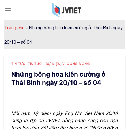
Skip
to
content
Trang chủ
»
Những bông hoa kiên cường ở Thái Bình ngày
20/10 – số 04
TIN TỨC
,
TIN TỨC - SỰ KIỆN
,
VÌ CỘNG ĐỒNG
Những bông hoa kiên cường ở
Thái Bình ngày 20/10 – số 04
Mỗi năm, kỷ niệm ngày Phụ Nữ Việt Nam 20/10
cũng là dịp để JVNET đồng hành cùng các bạn
thực tập sinh viết tiếp câu chuyện về “Những Bông