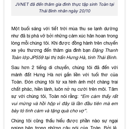
JVNET đã đến thăm gia đình thực tập sinh Toàn tại
Thái Bình nhân ngày 20/10
Một buổi sáng với tiết trời mùa thu se lạnh dường
như đã bị phá vỡ bởi những cảm xúc hân hoan trong
lòng mỗi chúng tôi. Khi được đồng hành trên chuyến
xe yêu thương đến thăm gia đình bạn
Đặng Thanh
Toàn lớp JP559 tại thị trấn Hưng Hà, tỉnh Thái Bình
.
Sau hơn 2 tiếng di chuyển, chúng tôi đã đến với
mảnh đất Hưng Hà nơi gắn liền với tuổi thơ của
Toàn. Đón chúng tôi từ xa hình ảnh một chàng trai
chất phác, hiền lành, luôn nở nụ cười trên môi. Tâm
sự với chúng tôi, Toàn nói rằng:
“Em cảm thấy rất
vui mừng và hồi hộp vì đây là lần đầu tiên mà em
bày tỏ tình cảm và tặng quà cho vợ”
.
Chúng tôi cũng thấu hiểu được phần nào sự ngại
ngùng bên trong những câu nói của Toàn. Bởi lẽ,