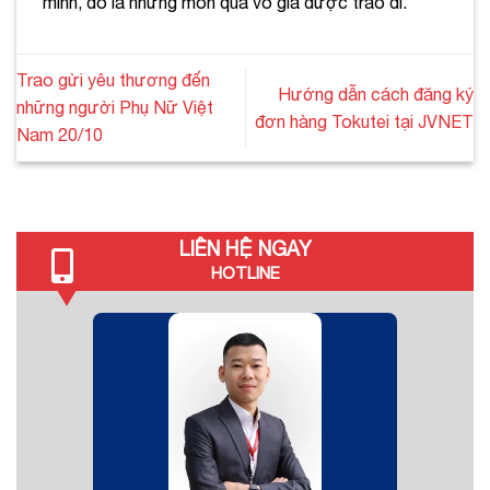
mình, đó là những món quà vô giá được trao đi.
Trao gửi yêu thương đến
Hướng dẫn cách đăng ký
những người Phụ Nữ Việt
đơn hàng Tokutei tại JVNET
Nam 20/10
LIÊN HỆ NGAY
HOTLINE