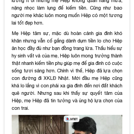
lương ít ỏi nhưng mẹ Hiệp không quản nắng mưa,
nặng nhọc làm lụng để kiếm tiền. Cũng như bao
người mẹ khác luôn mong muốn Hiệp có một tương
lai tốt đẹp hơn.
Mẹ Hiệp tâm sự, mặc dù hoàn cảnh gia đình khó
khăn nhưng vẫn cố gắng dành dụm tiền lo cho Hiệp
ăn học đầy đủ như bạn đồng trang lứa. Thấu hiểu sự
hy sinh vất vả của mẹ, Hiệp luôn mong trưởng thành
thật nhanh kiếm tiền phụ giúp mẹ để gia đình có cuộc
sống tươi sáng hơn.
Chính vì thế, Hiệp đã lựa chọn
con đường đi XKLĐ Nhật. Mới đầu mẹ Hiệp cũng
khá lo lắng vì con phải xa gia đình đến nơi đất khách
quê người. Nhưng sau khi thấy sự quyết tâm của
Hiệp, mẹ Hiệp đã tin tưởng và ủng hộ lựa chọn của
con trai.