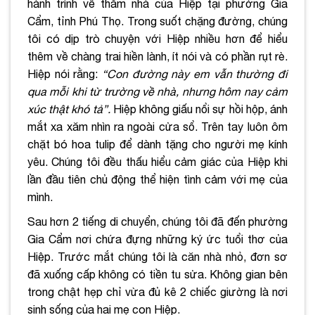
hành trình về thăm nhà của Hiệp tại phường Gia
Cẩm, tỉnh Phú Thọ. Trong suốt chặng đường, chúng
tôi có dịp trò chuyện với Hiệp nhiều hơn để hiểu
thêm về chàng trai hiền lành, ít nói và có phần rụt rè.
Hiệp nói rằng:
“Con đường này em vẫn thường đi
qua mỗi khi từ trường về nhà, nhưng hôm nay cảm
xúc thật khó tả”.
Hiệp không giấu nổi sự hồi hộp, ánh
mắt xa xăm nhìn ra ngoài cửa sổ. Trên tay luôn ôm
chặt bó hoa tulip để dành tặng cho người mẹ kính
yêu. Chúng tôi đều thấu hiểu cảm giác của Hiệp khi
lần đầu tiên chủ động thể hiện tình cảm với mẹ của
mình.
Sau hơn 2 tiếng di chuyển, chúng tôi đã đến phường
Gia Cẩm nơi chứa đựng những ký ức tuổi thơ của
Hiệp. Trước mắt chúng tôi là căn nhà nhỏ, đơn sơ
đã xuống cấp không có tiền tu sửa. Không gian bên
trong chật hẹp chỉ vừa đủ kê 2 chiếc giường là nơi
sinh sống của hai mẹ con Hiệp.