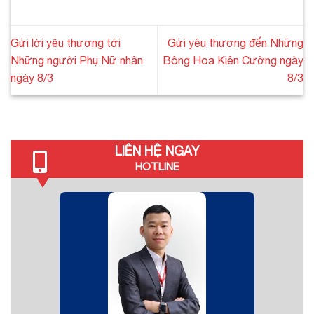
Gửi lời yêu thương tới
Gửi yêu thương đến Những
Những người Phụ Nữ nhân
Bông Hoa Kiên Cường ngày
ngày 8/3
8/3
LIÊN HỆ NGAY
HOTLINE