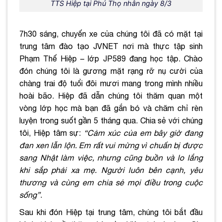
TTS Hiệp tại Phú Thọ nhân ngày 8/3
7h30 sáng, chuyến xe của chúng tôi đã có mặt tại
trung tâm đào tạo JVNET nơi mà thực tập sinh
Phạm Thế Hiệp – lớp JP589 đang học tập. Chào
đón chúng tôi là gương mặt rạng rỡ nụ cười của
chàng trai độ tuổi đôi mươi mang trong mình nhiều
hoài bão. Hiệp đã dẫn chúng tôi thăm quan một
vòng lớp học mà bạn đã gắn bó và chăm chỉ rèn
luyện trong suốt gần 5 tháng qua. Chia sẻ với chúng
tôi, Hiệp tâm sự:
“Cảm xúc của em bây giờ đang
đan xen lẫn lộn. Em rất vui mừng vì chuẩn bị được
sang Nhật làm việc, nhưng cũng buồn và lo lắng
khi sắp phải xa mẹ. Người luôn bên cạnh, yêu
thương và cùng em chia sẻ mọi điều trong cuộc
sống”
.
Sau khi đón Hiệp tại trung tâm, chúng tôi bắt đầu