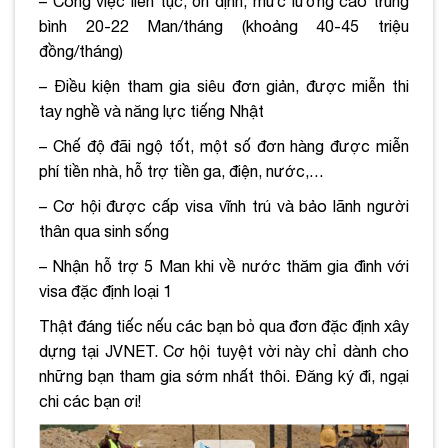
– Công việc liên tục, ổn định, mức lương cao trung
bình 20-22 Man/tháng (khoảng 40-45 triệu
đồng/tháng)
– Điều kiện tham gia siêu đơn giản, được miễn thi
tay nghề và năng lực tiếng Nhật
– Chế độ đãi ngộ tốt, một số đơn hàng được miễn
phí tiền nhà, hỗ trợ tiền ga, điện, nước,…
– Cơ hội được cấp visa vĩnh trú và bảo lãnh người
thân qua sinh sống
– Nhận hỗ trợ 5 Man khi về nước thăm gia đình với
visa đặc định loại 1
Thật đáng tiếc nếu các bạn bỏ qua đơn đặc định xây
dựng tại JVNET. Cơ hội tuyệt vời này chỉ dành cho
những bạn tham gia sớm nhất thôi. Đăng ký đi, ngại
chi các bạn ơi!