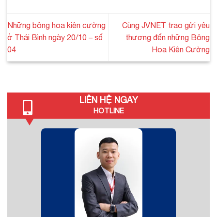
Những bông hoa kiên cường
Cùng JVNET trao gửi yêu
ở Thái Bình ngày 20/10 – số
thương đến những Bông
04
Hoa Kiên Cường
LIÊN HỆ NGAY
HOTLINE