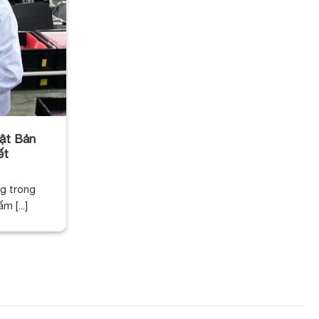
hật Bản
ết
ng trong
m [...]