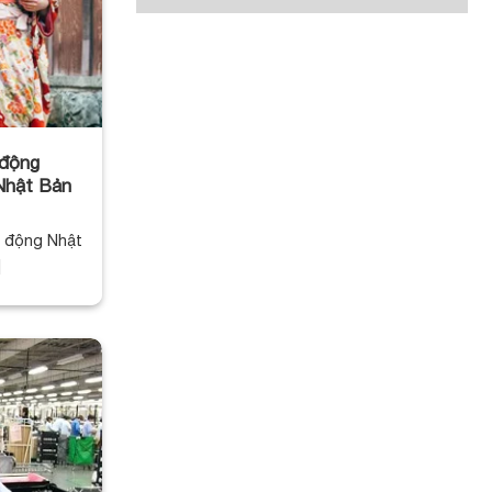
 động
Nhật Bản
o động Nhật
]