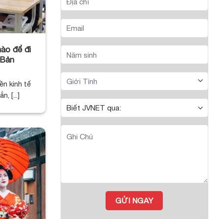
ào để đi
 Bản
n kinh tế
, [...]