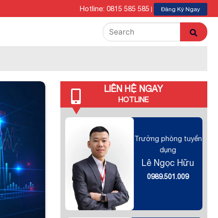
Hotline: 0815 585 585
|
Đăng Ký Ngay
LIÊN HỆ NGAY
HOTLINE
Trưởng phòng tuyển
dụng
Lê Ngọc Hữu
0989.501.009