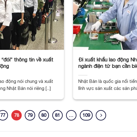
 “đói” thông tin về xuất
Đi xuất khẩu lao động N
động
ngành điện tử bạn cần bi
lao động nói chung và xuất
Nhật Bản là quốc gia nổi tiế
ng Nhật Bản nói riêng [...]
lĩnh vực sản xuất các sản phẩ
77
78
79
80
81
…
109