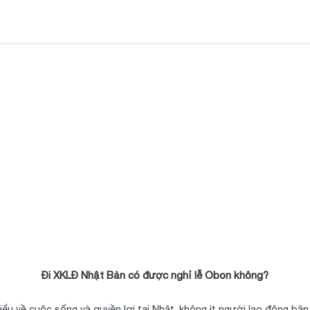
Đi XKLĐ Nhật Bản có được nghỉ lễ Obon không?
hiểu về cuộc sống và quyền lợi tại Nhật, không ít người lao động b