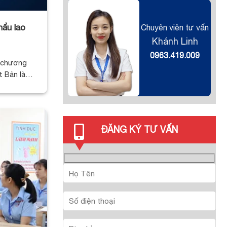
hẩu lao
Chuyên viên tư vấn
Khánh Linh
0963.419.009
, chương
t Bản là
ĐĂNG KÝ TƯ VẤN