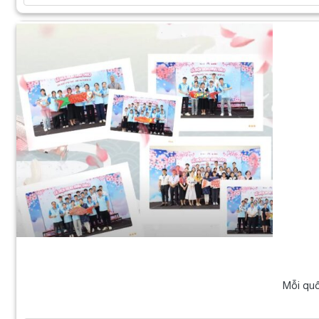
Mỗi quố