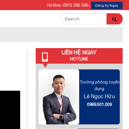
Hotline: 0815 585 585
|
Đăng Ký Ngay
LIÊN HỆ NGAY
HOTLINE
Trưởng phòng tuyển
dụng
Lê Ngọc Hữu
0989.501.009