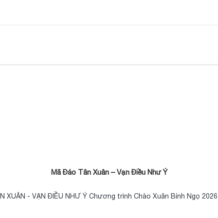
Mã Đáo Tân Xuân – Vạn Điều Như Ý
 XUÂN - VẠN ĐIỀU NHƯ Ý Chương trình Chào Xuân Bính Ngọ 202