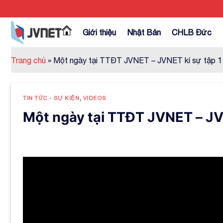
Skip
to
content
Giới thiệu
Nhật Bản
CHLB Đức
Trang chủ
»
Một ngày tại TTĐT JVNET – JVNET kí sự tập 1
TIN TỨC - SỰ KIỆN
,
VIDEOS
Một ngày tại TTĐT JVNET – JVN