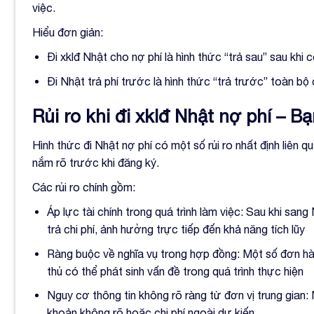
việc.
Hiểu đơn giản:
Đi xklđ Nhật cho nợ phí là hình thức “trả sau” sau khi 
Đi Nhật trả phí trước là hình thức “trả trước” toàn bộ 
Rủi ro khi đi xklđ Nhật nợ phí – Bạ
Hình thức đi Nhật nợ phí có một số rủi ro nhất định liên 
nắm rõ trước khi đăng ký.
Các rủi ro chính gồm:
Áp lực tài chính trong quá trình làm việc: Sau khi sa
trả chi phí, ảnh hưởng trực tiếp đến khả năng tích lũy
Ràng buộc về nghĩa vụ trong hợp đồng: Một số đơn hàng
thủ có thể phát sinh vấn đề trong quá trình thực hiện
Nguy cơ thông tin không rõ ràng từ đơn vị trung gian:
khoản không rõ hoặc chi phí ngoài dự kiến