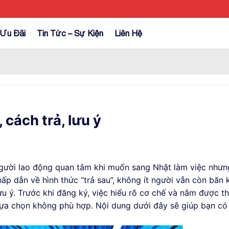
Ưu Đãi
Tin Tức – Sự Kiện
Liên Hệ
 cách trả, lưu ý
người lao động quan tâm khi muốn sang Nhật làm việc như
hấp dẫn về hình thức “trả sau”, không ít người vẫn còn băn
u ý. Trước khi đăng ký, việc hiểu rõ cơ chế và nắm được th
 lựa chọn không phù hợp. Nội dung dưới đây sẽ giúp bạn có 