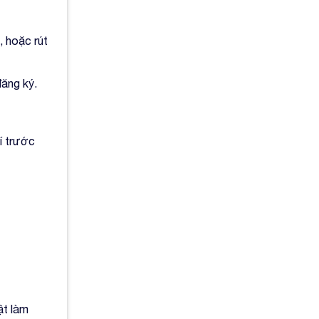
, hoặc rút
đăng ký.
í trước
ật làm