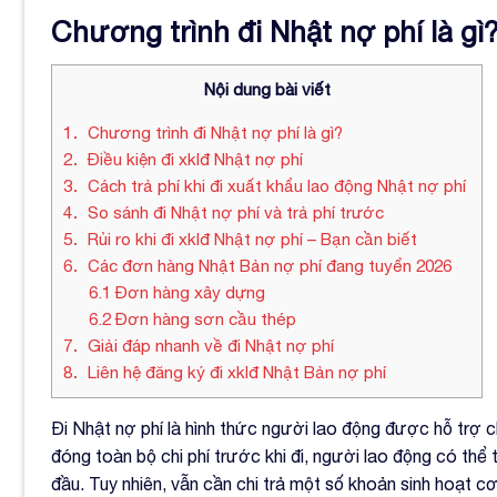
Chương trình đi Nhật nợ phí là gì
Nội dung bài viết
1
Chương trình đi Nhật nợ phí là gì?
2
Điều kiện đi xklđ Nhật nợ phí
3
Cách trả phí khi đi xuất khẩu lao động Nhật nợ phí
4
So sánh đi Nhật nợ phí và trả phí trước
5
Rủi ro khi đi xklđ Nhật nợ phí – Bạn cần biết
6
Các đơn hàng Nhật Bản nợ phí đang tuyển 2026
6.1
Đơn hàng xây dựng
6.2
Đơn hàng sơn cầu thép
7
Giải đáp nhanh về đi Nhật nợ phí
8
Liên hệ đăng ký đi xklđ Nhật Bản nợ phí
Đi Nhật nợ phí là hình thức người lao động được hỗ trợ ch
đóng toàn bộ chi phí trước khi đi, người lao động có thể 
đầu. Tuy nhiên, vẫn cần chi trả một số khoản sinh hoạt cơ