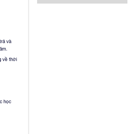
trả và
năm.
 về thời
ức học