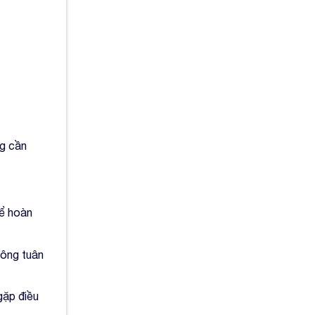
ng cần
để hoàn
hông tuân
gặp điều