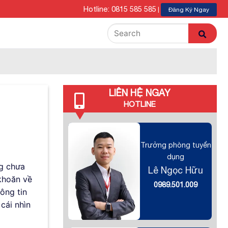
Hotline: 0815 585 585
|
Đăng Ký Ngay
LIÊN HỆ NGAY
HOTLINE
Trưởng phòng tuyển
dụng
ng chưa
Lê Ngọc Hữu
 khoăn về
0989.501.009
ông tin
cái nhìn