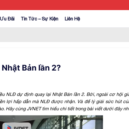
Ưu Đãi
Tin Tức – Sự Kiện
Liên Hệ
 Nhật Bản lần 2?
hiều NLĐ dự định
quay lại Nhật Bản lần 2
. Bởi, ngoài cơ hội gi
uyền lợi hấp dẫn mà NLĐ được nhận. Và để lý giải sức hút c
nào. Hãy cùng JVNET tìm hiểu chi tiết trong bài viết dưới đây nh