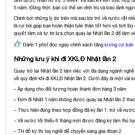
đình được nhận hỗ trợ 5 MAN. Và sau khi kết thúc hợp đồ
5 năm. Đồng thời, bạn có thể xin vĩnh trú và bảo lãnh ng
Chính bởi những lý do trên mà sau khi trở về nước rất n
là cơ hội giúp bạn hoàn thiện bản thân tốt hơn và tích l
quyết tâm và tự tin lựa chọn quay lại Nhật lần 2 để làm v
Dành 1 phút đọc ngay chính sách tăng
lương cơ bản
Những lưu ý khi đi XKLĐ Nhật lần 2
Quay trở lại Nhật lần 2 làm việc với đa dạng ngành nghề
về quy định khi đi XKLĐ Nhật lần 2. Dưới đây là một vài
– Áp dụng cho đối tượng hoàn thành đơn hàng 3 năm
– Đơn đi Nhật 1 năm không được quay lại Nhật lần 2 theo 
– Thực hiện đúng theo hợp đồng đã ký lần 1, trở về nướ
– Về nước tối thiểu 6 tháng mới được đăng ký làm thủ tục
– Thi đỗ kỳ thi tay nghề để chuyển sang giai đoạn 2