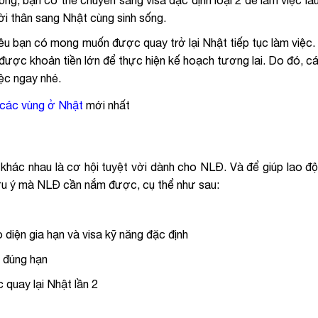
ng, bạn có thể chuyển sang visa đặc định loại 2 để làm việc lâu
ười thân sang Nhật cùng sinh sống.
hiều bạn có mong muốn được quay trở lại Nhật tiếp tục làm việc.
ũy được khoản tiền lớn để thực hiện kế hoạch tương lai. Do đó, c
iệc ngay nhé.
 các vùng ở Nhật
mới nhất
 khác nhau là cơ hội tuyệt vời dành cho NLĐ. Và để giúp lao độ
 lưu ý mà NLĐ cần nắm được, cụ thể như sau:
diện gia hạn và visa kỹ năng đặc định
c đúng hạn
 quay lại Nhật lần 2