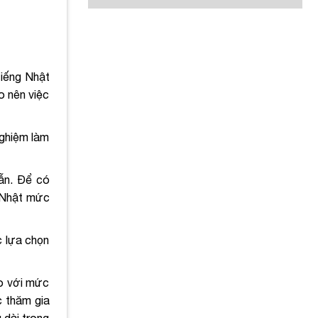
 tiếng Nhật
o nên việc
nghiệm làm
dẫn. Để có
Đ Nhật mức
c lựa chọn
so với mức
c thăm gia