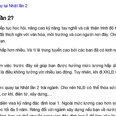
y lại Nhật lần 2
lần 2?
tiếp tục học hỏi, nâng cao kỹ năng tay nghề và cải thiện trình độ
đã thích nghi với văn hóa, môi trường và con người nơi đây. Ch
bạn.
 thấp hơn nhiều. Và tỉ lệ trúng tuyển cao bởi các bạn đã có kinh 
n làm việc trước đây sẽ giúp bạn được hưởng mức lương hấp 
là điều không tưởng với nhiều lao động. Tuy nhiên, khi đi XKL
c quay lại Nhật lần 2 trái ngành. Cho nên NLĐ có thể thỏa sứ
 cơ khí, điện tử, xây dựng,…
diện visa kỹ năng đặc định loại 1. Ngoài mức lương cao hơn 
ệc tối đa 5 năm. Riêng đối với ngành xây dựng nếu bạn về nướ