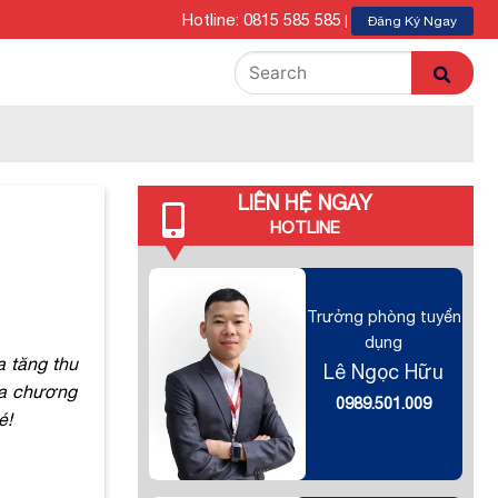
Hotline: 0815 585 585
|
Đăng Ký Ngay
LIÊN HỆ NGAY
HOTLINE
Trưởng phòng tuyển
dụng
a tăng thu
Lê Ngọc Hữu
ủa chương
0989.501.009
é!