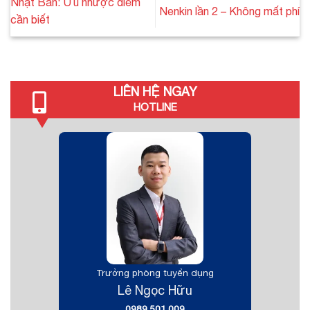
Nhật Bản: Ưu nhược điểm
Nenkin lần 2 – Không mất phí
cần biết
LIÊN HỆ NGAY
HOTLINE
Trưởng phòng tuyển dụng
Lê Ngọc Hữu
0989.501.009