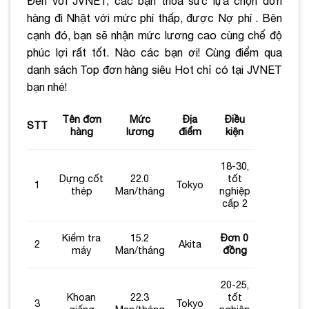
Đến với JVNET, các bạn thỏa sức lựa chọn đơn
hàng đi Nhật với mức phí thấp, được Nợ phí . Bên
cạnh đó, bạn sẽ nhận mức lương cao cùng chế độ
phúc lợi rất tốt. Nào các bạn ơi! Cùng điểm qua
danh sách Top đơn hàng siêu Hot chỉ có tại JVNET
bạn nhé!
Tên đơn
Mức
Địa
Điều
STT
hàng
lương
điểm
kiện
18-30,
Dựng cốt
22.0
tốt
1
Tokyo
thép
Man/tháng
nghiệp
cấp 2
Kiểm tra
15.2
Đơn 0
2
Akita
máy
Man/tháng
đồng
20-25,
Khoan
22.3
tốt
3
Tokyo