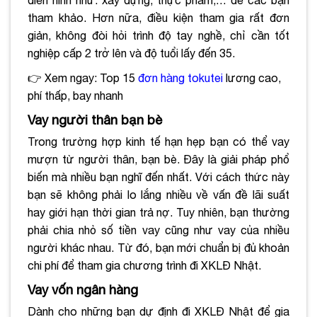
điển hình như: xây dựng, thực phẩm,… để các bạn
tham khảo.
Hơn nữa, điều kiện tham gia rất đơn
giản, không đòi hỏi trình độ tay nghề, chỉ cần tốt
nghiệp cấp 2 trở lên và độ tuổi lấy đến 35.
👉 Xem ngay: Top 15
đơn hàng tokutei
lương cao,
phí thấp, bay nhanh
Vay người thân bạn bè
Trong trường hợp kinh tế hạn hẹp bạn có thể vay
mượn từ người thân, bạn bè. Đây là giải pháp phổ
biến mà nhiều bạn nghĩ đến nhất. Với cách thức này
bạn sẽ không phải lo lắng nhiều về vấn đề lãi suất
hay giới hạn thời gian trả nợ. Tuy nhiên, bạn thường
phải chia nhỏ số tiền vay cũng như vay của nhiều
người khác nhau. Từ đó, bạn mới chuẩn bị đủ khoản
chi phí để tham gia chương trình đi XKLĐ Nhật.
Vay vốn ngân hàng
Dành cho những bạn dự định đi XKLĐ Nhật để gia