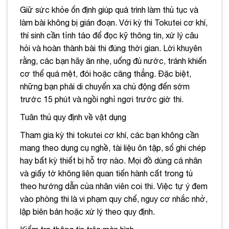
Giữ sức khỏe ổn định giúp quá trình làm thủ tục và
làm bài không bị gián đoạn. Với kỳ thi Tokutei cơ khí,
thí sinh cần tỉnh táo để đọc kỹ thông tin, xử lý câu
hỏi và hoàn thành bài thi đúng thời gian. Lời khuyên
rằng, các bạn hãy ăn nhẹ, uống đủ nước, tránh khiến
cơ thể quá mệt, đói hoặc căng thẳng. Đặc biệt,
những bạn phải di chuyển xa chủ động đến sớm
trước 15 phút và ngồi nghỉ ngơi trước giờ thi.
Tuân thủ quy định về vật dụng
Tham gia kỳ thi tokutei cơ khí, các bạn không cần
mang theo dụng cụ nghề, tài liệu ôn tập, sổ ghi chép
hay bất kỳ thiết bị hỗ trợ nào. Mọi đồ dùng cá nhân
và giấy tờ không liên quan tiến hành cất trong tủ
theo hướng dẫn của nhân viên coi thi. Việc tự ý đem
vào phòng thi là vi phạm quy chế, nguy cơ nhắc nhở,
lập biên bản hoặc xử lý theo quy định.