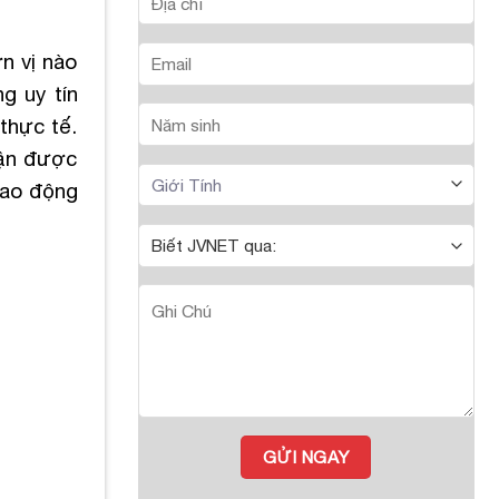
n vị nào
g uy tín
thực tế.
hận được
lao động