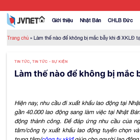
Skip
to
content
Giới thiệu
Nhật Bản
CHLB Đức
Trang chủ
»
Làm thế nào để không bị mắc bẫy khi đi XKLĐ t
TIN TỨC
,
TIN TỨC - SỰ KIỆN
Làm thế nào để không bị mắc b
Hiện nay, nhu cầu đi xuất khẩu lao động tại Nh
gần 40.000 lao động sang làm việc tại Nhật Bả
động thành công. Để đáp ứng nhu cầu của ngườ
tâm/công ty xuất khẩu lao động tuyển chọn và 
trung tâm/
công ty xklđ
giúp cho người lao động 