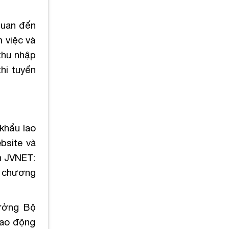
 quan đến
 việc và
thu nhập
hi tuyển
 khẩu lao
bsite và
n JVNET:
ề chương
rưởng Bộ
lao động