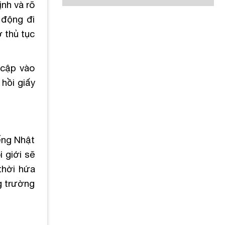
nh và rõ
 động đi
ơ thủ tục
 cập vào
hồi giấy
ếng Nhật
 giới sẽ
thời hứa
g trường