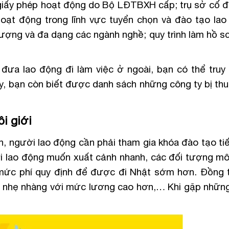
 giấy phép hoạt động do Bộ LĐTBXH cấp; trụ sở cố đị
hoạt động trong lĩnh vực tuyển chọn và đào tạo lao
lượng và đa dạng các ngành nghề; quy trình làm hồ s
ưa lao động đi làm việc ở ngoài, bạn có thể truy
 bạn còn biết được danh sách những công ty bị thu 
i giới
n, người lao động cần phải tham gia khóa đào tạo ti
i lao động muốn xuất cảnh nhanh, các đối tượng môi
mức phí quy định để được đi Nhật sớm hơn. Đồng 
ệc nhẹ nhàng với mức lương cao hơn,… Khi gặp nhữn
.