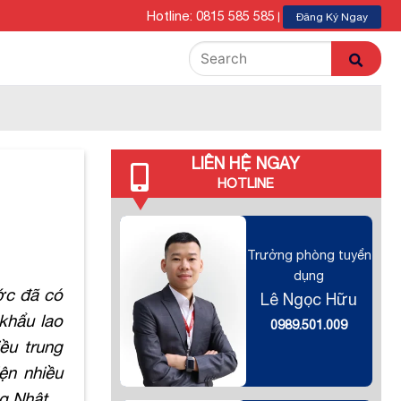
Hotline: 0815 585 585
|
Đăng Ký Ngay
LIÊN HỆ NGAY
HOTLINE
Trưởng phòng tuyển
dụng
ước đã có
Lê Ngọc Hữu
khẩu lao
0989.501.009
ều trung
ện nhiều
ng Nhật.