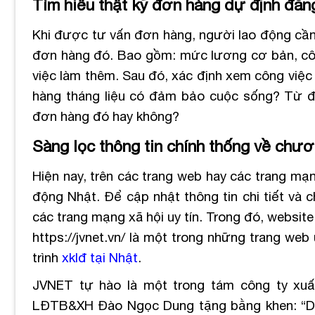
Tìm hiểu thật kỹ đơn hàng dự định đăng
Khi được tư vấn đơn hàng, người lao động cần ph
đơn hàng đó. Bao gồm: mức lương cơ bản, công 
việc làm thêm. Sau đó, xác định xem công việ
hàng tháng liệu có đảm bảo cuộc sống? Từ đó
đơn hàng đó hay không?
Sàng lọc thông tin chính thống về chươ
Hiện nay, trên các trang web hay các trang mạn
động Nhật. Để cập nhật thông tin chi tiết và 
các trang mạng xã hội uy tín. Trong đó, websi
https://jvnet.vn/ là một trong những trang we
trình
xklđ tại Nhật
.
JVNET tự hào là một trong tám công ty xuấ
LĐTB&XH Đào Ngọc Dung tặng bằng khen: “Do