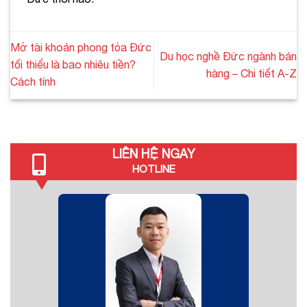
Mở tài khoản phong tỏa Đức
Du học nghề Đức ngành bán
tối thiểu là bao nhiêu tiền?
hàng – Chi tiết A-Z
Cách tính
LIÊN HỆ NGAY
HOTLINE