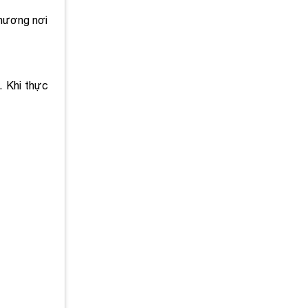
phương nơi
… Khi thực
.