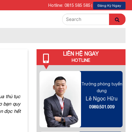
Hotline: 0815 585 585
|
Đăng Ký Ngay
LIÊN HỆ NGAY
HOTLINE
Trưởng phòng tuyển
dụng
ua thủ tục
Lê Ngọc Hữu
o bạn quy
0989.501.009
ạn đọc hết