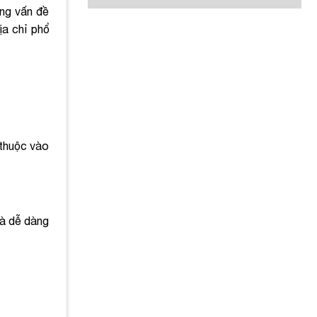
ững vấn đề
ịa chỉ phổ
 thuộc vào
và dễ dàng