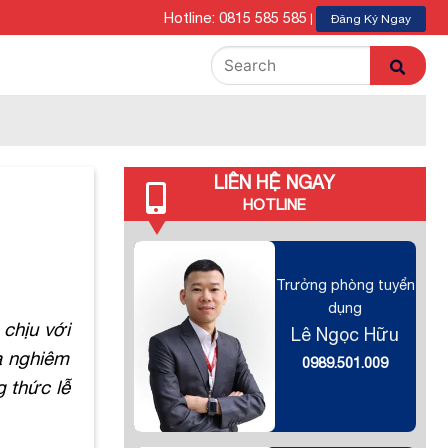
Hotline: 0815 585 585
|
Đăng Ký Ngay
LIÊN HỆ NGAY
HOTLINE
Trưởng phòng tuyển
dụng
 chịu với
Lê Ngọc Hữu
a nghiêm
0989.501.009
 thức lễ