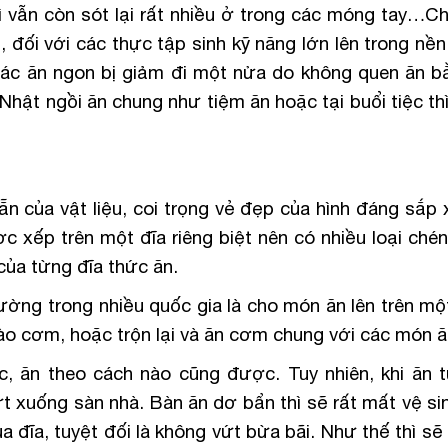
hì vẫn còn sót lại rất nhiều ở trong các móng tay…C
, đối với các thực tập sinh kỹ năng lớn lên trong nề
giác ăn ngon bị giảm đi một nửa do không quen ăn b
Nhật ngồi ăn chung như tiệm ăn hoặc tại buổi tiệc th
ẵn của vật liệu, coi trọng vẻ đẹp của hình đáng sắp
 xếp trên một đĩa riêng biệt nên có nhiều loại chén
của từng đĩa thức ăn.
ường trong nhiều quốc gia là cho món ăn lên trên mộ
o cơm, hoặc trộn lại và ăn cơm chung với các món ă
, ăn theo cách nào cũng được. Tuy nhiên, khi ăn t
 xuống sàn nhà. Bàn ăn dơ bẩn thì sẽ rất mất vệ si
 đĩa, tuyệt đối là không vứt bừa bãi. Như thế thì s