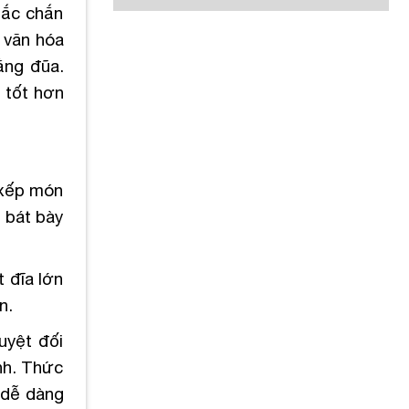
hắc chắn
n văn hóa
ằng đũa.
ì tốt hơn
 xếp món
 bát bày
t đĩa lớn
n.
uyệt đối
nh. Thức
ẽ dễ dàng