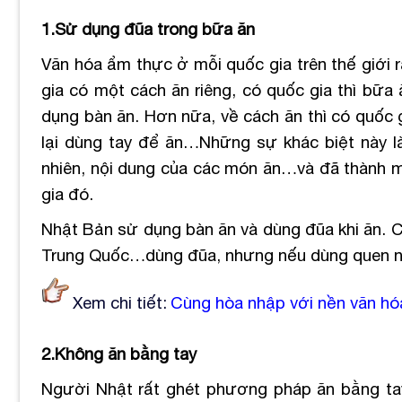
1.Sử dụng đũa trong bữa ăn
Văn hóa ẩm thực ở mỗi quốc gia trên thế giới 
gia có một cách ăn riêng, có quốc gia thì bữa
dụng bàn ăn. Hơn nữa, về cách ăn thì có quốc 
lại dùng tay để ăn…Những sự khác biệt này là
nhiên, nội dung của các món ăn…và đã thành m
gia đó.
Nhật Bản sử dụng bàn ăn và dùng đũa khi ăn. C
Trung Quốc…dùng đũa, nhưng nếu dùng quen nó 
Xem chi tiết:
Cùng hòa nhập với nền văn h
2.Không ăn bằng tay
Người Nhật rất ghét phương pháp ăn bằng tay 