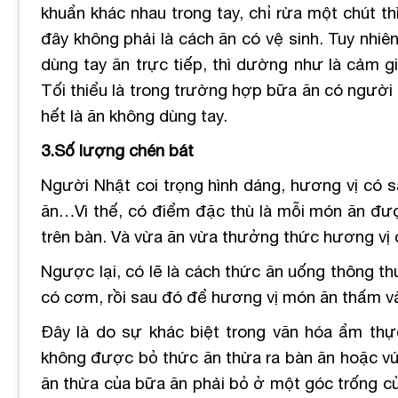
khuẩn khác nhau trong tay, chỉ rửa một chút t
đây không phải là cách ăn có vệ sinh. Tuy nhiên
dùng tay ăn trực tiếp, thì dường như là cảm 
Tối thiểu là trong trường hợp bữa ăn có người 
hết là ăn không dùng tay.
3.Số lượng chén bát
Người Nhật coi trọng hình dáng, hương vị có s
ăn…Vì thế, có điểm đặc thù là mỗi món ăn được
trên bàn. Và vừa ăn vừa thưởng thức hương vị 
Ngược lại, có lẽ là cách thức ăn uống thông th
có cơm, rồi sau đó để hương vị món ăn thấm và
Đây là do sự khác biệt trong văn hóa ẩm thực
không được bỏ thức ăn thừa ra bàn ăn hoặc vứt
ăn thừa của bữa ăn phải bỏ ở một góc trống của