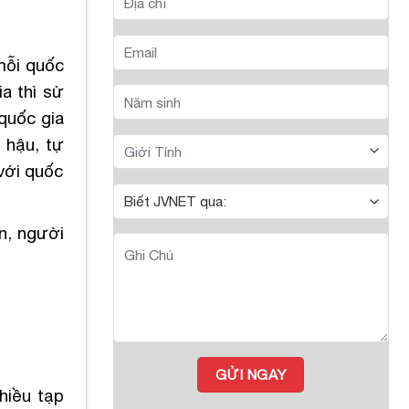
mỗi quốc
a thì sử
quốc gia
 hậu, tự
với quốc
n, người
hiều tạp