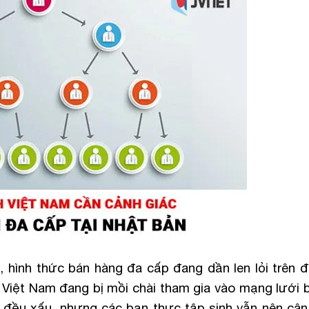
, hình thức bán hàng đa cấp đang dần len lỏi trên 
 Việt Nam đang bị mồi chài tham gia vào mạng lưới 
p đều xấu, nhưng các bạn thực tập sinh vẫn nên cân