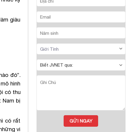
làm giàu
nào đó”.
 mô hình
i có thu
t Nam bị
ì có rất
những vi