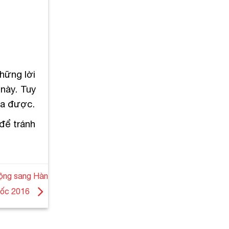
những lời
này. Tuy
ra được.
để tránh
động sang Hàn
ốc 2016