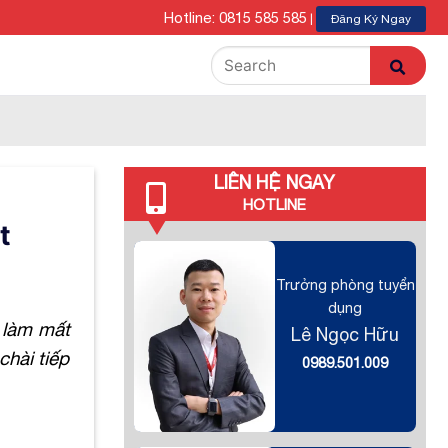
Hotline: 0815 585 585
|
Đăng Ký Ngay
LIÊN HỆ NGAY
HOTLINE
t
Trưởng phòng tuyển
dụng
 làm mất
Lê Ngọc Hữu
chài tiếp
0989.501.009