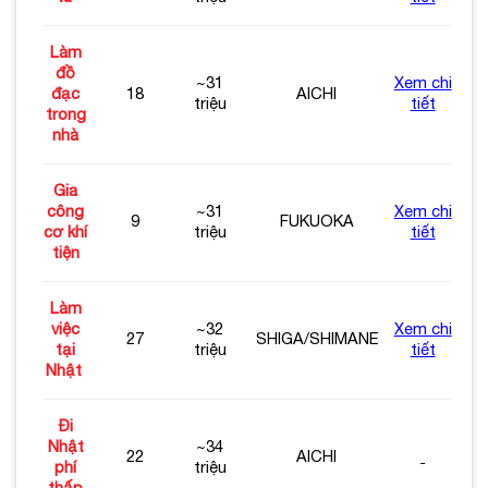
Làm
đồ
~31
Xem chi
đạc
18
AICHI
triệu
tiết
trong
nhà
Gia
công
~31
Xem chi
9
FUKUOKA
cơ khí
triệu
tiết
tiện
Làm
việc
~32
Xem chi
27
SHIGA/SHIMANE
tại
triệu
tiết
Nhật
Đi
Nhật
~34
22
AICHI
phí
triệu
thấp