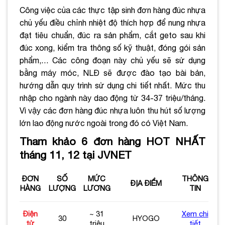
Công việc của các thực tập sinh đơn hàng đúc nhựa
chủ yếu điều chỉnh nhiệt độ thích hợp để nung nhựa
đạt tiêu chuẩn, đúc ra sản phẩm, cắt geto sau khi
đúc xong, kiểm tra thông số kỹ thuật, đóng gói sản
phẩm,… Các công đoạn này chủ yếu sẽ sử dụng
bằng máy móc, NLĐ sẽ được đào tạo bài bản,
hướng dẫn quy trình sử dụng chi tiết nhất. Mức thu
nhập cho ngành này dao động từ 34-37 triệu/tháng.
Vì vậy các đơn hàng đúc nhựa luôn thu hút số lượng
lớn lao động nước ngoài trong đó có Việt Nam.
Tham khảo 6 đơn hàng HOT NHẤT
tháng 11, 12 tại JVNET
ĐƠN
SỐ
MỨC
THÔNG
ĐỊA ĐIỂM
HÀNG
LƯỢNG
LƯƠNG
TIN
Điện
~
31
Xem chi
30
HYOGO
tử
triệu
tiết