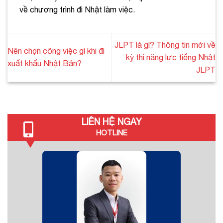
về chương trình đi Nhật làm việc.
JLPT là gì? Thông tin mới về
Nên chọn công việc gì khi đi
kỳ thi năng lực tiếng Nhật
xuất khẩu Nhật Bản?
JLPT
LIÊN HỆ NGAY
HOTLINE