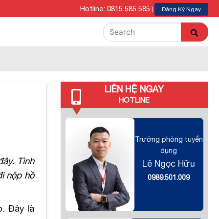
Hotline: 0815 585 585
|
Đăng Ký Ngay
LIÊN HỆ NGAY
HOTLINE
Trưởng phòng tuyển
dụng
đây. Tình
Lê Ngọc Hữu
đi nộp hồ
0989.501.009
. Đây là