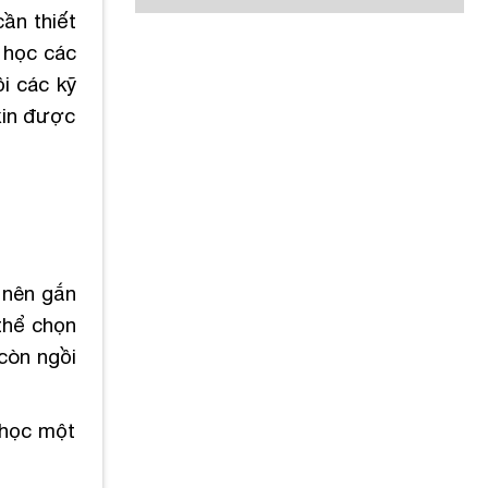
cần thiết
i học các
i các kỹ
xin được
c nên gắn
thể chọn
còn ngồi
 học một