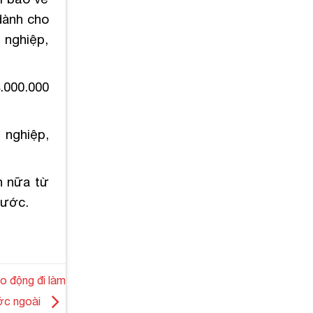
dành cho
 nghiệp,
.000.000
 nghiệp,
n nữa từ
nước.
o động đi làm
ớc ngoài