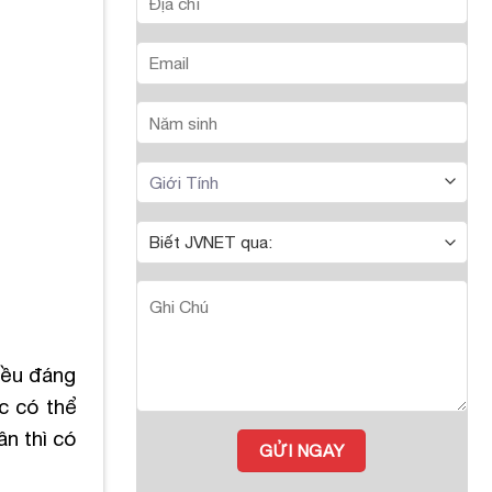
iều đáng
c có thể
ân thì có