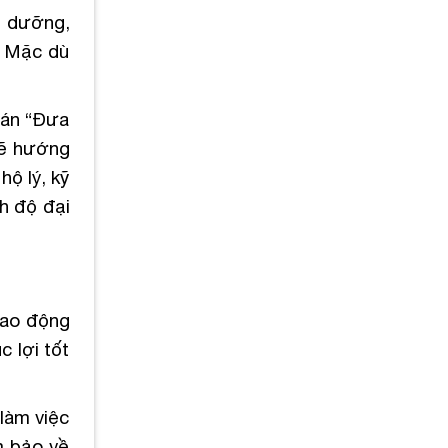
u dưỡng,
. Mặc dù
 án “Đưa
sẽ hướng
ộ lý, kỹ
h độ đại
lao động
 lợi tốt
làm việc
m bảo về