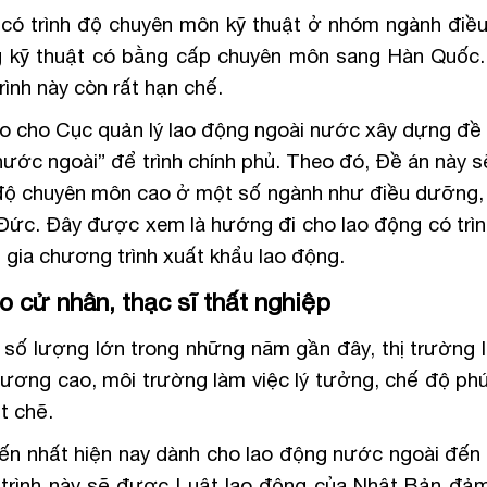
có trình độ chuyên môn kỹ thuật ở nhóm ngành điề
ng kỹ thuật có bằng cấp chuyên môn sang Hàn Quốc
ình này còn rất hạn chế.
o cho Cục quản lý lao động ngoài nước xây dựng đề
 nước ngoài” để trình chính phủ. Theo đó, Đề án này 
 độ chuyên môn cao ở một số ngành như điều dưỡng, h
ức. Đây được xem là hướng đi cho lao động có trìn
 gia chương trình xuất khẩu lao động.
o cử nhân, thạc sĩ thất nghiệp
 số lượng lớn trong những năm gần đây, thị trường 
ơng cao, môi trường làm việc lý tưởng, chế độ phúc
t chẽ.
biến nhất hiện nay dành cho lao động nước ngoài đến 
 trình này sẽ được Luật lao động của Nhật Bản đả