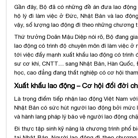
Gần đây, Bộ đã có những đề án đưa lao động 
hộ lý đi làm việc ở Đức, Nhật Bản và lao độ
vậy, số lượng lao động đi theo những chương tr
Thứ trưởng Doãn Mậu Diệp nói rõ, Bộ đang gia
lao động có trình độ chuyên môn đi làm việc ở
tới việc đẩy mạnh xuất khẩu lao động có trình
sư cơ khí, CNTT… sang Nhật Bản, Hàn Quốc, Đ
học, cao đẳng đang thất nghiệp có cơ hội tham
Xuất khẩu lao động – Cơ hội đổi đời ch
Là trọng điểm tiếp nhận lao động Việt Nam với
Nhật Bản có sức hút người lao động bởi mức lư
và hành lang pháp lý bảo vệ người lao động chặ
Đi thực tập sinh kỹ năng là chương trình phổ 
tại Nhật Bản. Người lao động đi theo chương