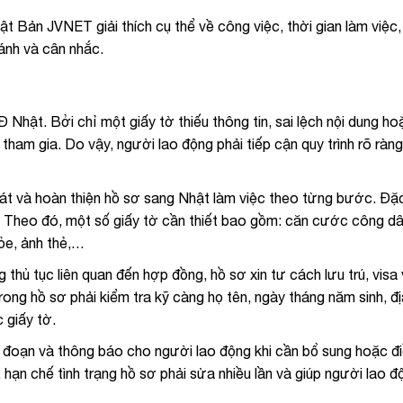
ật Bản JVNET giải thích cụ thể về công việc, thời gian làm việc,
ánh và cân nhắc.
Đ Nhật. Bởi chỉ một giấy tờ thiếu thông tin, sai lệch nội dung h
ham gia. Do vậy, người lao động phải tiếp cận quy trình rõ ràn
oát và hoàn thiện hồ sơ sang Nhật làm việc theo từng bước. Đặc
. Theo đó, một số giấy tờ cần thiết bao gồm: căn cước công d
hỏe, ảnh thẻ,…
ủ tục liên quan đến hợp đồng, hồ sơ xin tư cách lưu trú, visa v
rong hồ sơ phải kiểm tra kỹ càng họ tên, ngày tháng năm sinh, đị
 giấy tờ.
ai đoạn và thông báo cho người lao động khi cần bổ sung hoặc đ
, hạn chế tình trạng hồ sơ phải sửa nhiều lần và giúp người lao 