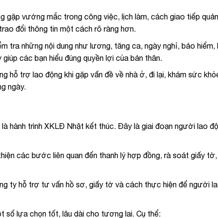
ng gặp vướng mắc trong công việc, lịch làm, cách giao tiếp quản
rao đổi thông tin một cách rõ ràng hơn.
m tra những nội dung như lương, tăng ca, ngày nghỉ, bảo hiểm,
y giúp các bạn hiểu đúng quyền lợi của bản thân.
 hỗ trợ lao động khi gặp vấn đề về nhà ở, đi lại, khám sức khỏe
ng ngày.
à hành trình XKLĐ Nhật kết thúc. Đây là giai đoạn người lao đ
iện các bước liên quan đến thanh lý hợp đồng, rà soát giấy tờ,
ng ty hỗ trợ tư vấn hồ sơ, giấy tờ và cách thực hiện để người l
số lựa chọn tốt, lâu dài cho tương lai. Cụ thể: