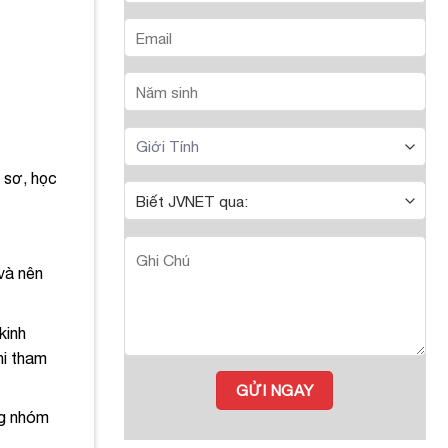
 sơ, học
và nên
kinh
hi tham
ng nhóm