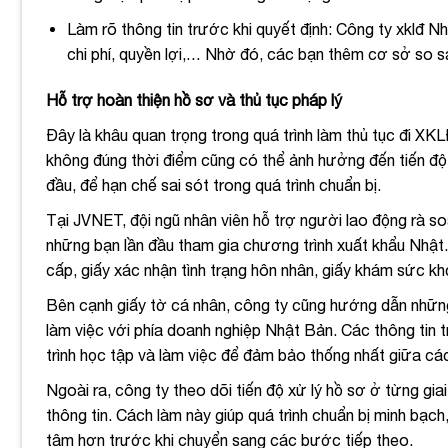
Làm rõ thông tin trước khi quyết định: Công ty xklđ Nh
chi phí, quyền lợi,… Nhờ đó, các bạn thêm cơ sở so s
Hỗ trợ hoàn thiện hồ sơ và thủ tục pháp lý
Đây là khâu quan trọng trong quá trình làm thủ tục đi XKL
không đúng thời điểm cũng có thể ảnh hưởng đến tiến độ t
đầu, để hạn chế sai sót trong quá trình chuẩn bị.
Tại JVNET, đội ngũ nhân viên hỗ trợ người lao động rà s
những bạn lần đầu tham gia chương trình xuất khẩu Nhật
cấp, giấy xác nhận tình trạng hôn nhân, giấy khám sức k
Bên cạnh giấy tờ cá nhân, công ty cũng hướng dẫn những th
làm việc với phía doanh nghiệp Nhật Bản. Các thông tin t
trình học tập và làm việc để đảm bảo thống nhất giữa các
Ngoài ra, công ty theo dõi tiến độ xử lý hồ sơ ở từng gi
thông tin. Cách làm này giúp quá trình chuẩn bị minh bạch
tâm hơn trước khi chuyển sang các bước tiếp theo.