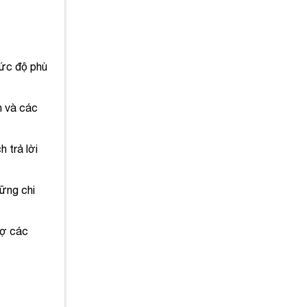
mức độ phù
n và các
 trả lời
hững chi
rợ các