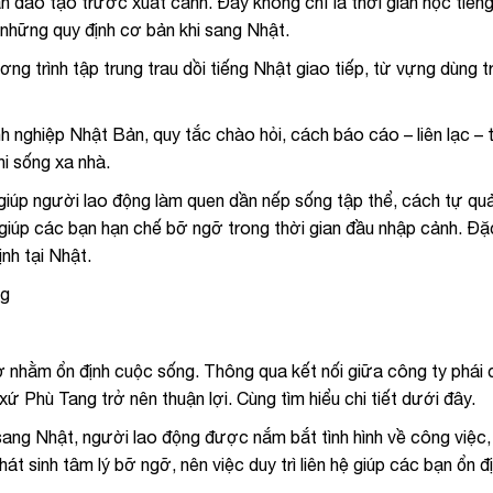
 đào tạo trước xuất cảnh. Đây không chỉ là thời gian học tiến
những quy định cơ bản khi sang Nhật.
g trình tập trung trau dồi tiếng Nhật giao tiếp, từ vựng dùng 
nghiệp Nhật Bản, quy tắc chào hỏi, cách báo cáo – liên lạc – t
hi sống xa nhà.
giúp người lao động làm quen dần nếp sống tập thể, cách tự quả
 giúp các bạn hạn chế bỡ ngỡ trong thời gian đầu nhập cảnh. Đặc
nh tại Nhật.
ng
ợ nhằm ổn định cuộc sống. Thông qua kết nối giữa công ty phái 
xứ Phù Tang trở nên thuận lợi. Cùng tìm hiểu chi tiết dưới đây.
 sang Nhật, người lao động được nắm bắt tình hình về công việc,
át sinh tâm lý bỡ ngỡ, nên việc duy trì liên hệ giúp các bạn ổn đ