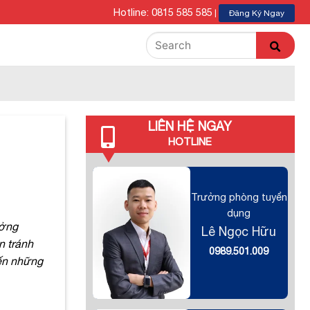
Hotline: 0815 585 585
|
Đăng Ký Ngay
LIÊN HỆ NGAY
HOTLINE
Trưởng phòng tuyển
dụng
ưởng
Lê Ngọc Hữu
n tránh
0989.501.009
đến những