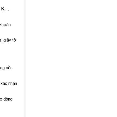
 lý,…
 khoản
, giấy tờ
ộng cần
 xác nhận
ao động