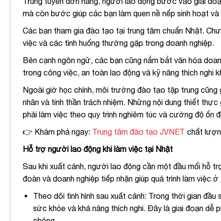
Trúng tuyển đơn hàng, người lao động bước vào giai đoạn
mà còn bước giúp các bạn làm quen nề nếp sinh hoạt và 
Các bạn tham gia đào tạo tại trung tâm chuẩn Nhật. Chươn
việc và các tình huống thường gặp trong doanh nghiệp.
Bên cạnh ngôn ngữ, các bạn cũng nắm bắt văn hóa doanh 
trong công việc, an toàn lao động và kỹ năng thích nghi k
Ngoài giờ học chính, môi trường đào tạo tập trung cũng 
nhân và tinh thần trách nhiệm. Những nội dung thiết thực
phải làm việc theo quy trình nghiêm túc và cường độ ổn đị
👉 Khám phá ngay:
Trung tâm đào tạo JVNET
chất lượ
Hỗ trợ người lao động khi làm việc tại Nhật
Sau khi xuất cảnh, người lao động cần một đầu mối hỗ tr
đoàn và doanh nghiệp tiếp nhận giúp quá trình làm việc ở 
Theo dõi tình hình sau xuất cảnh: Trong thời gian đầu
sức khỏe và khả năng thích nghi. Đây là giai đoạn dễ ph
chóng.