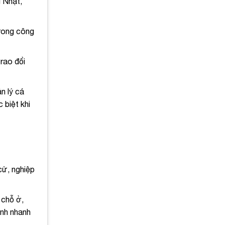
g Nhật,
trong công
rao đổi
n lý cá
 biệt khi
cử, nghiệp
 chỗ ở,
ịnh nhanh