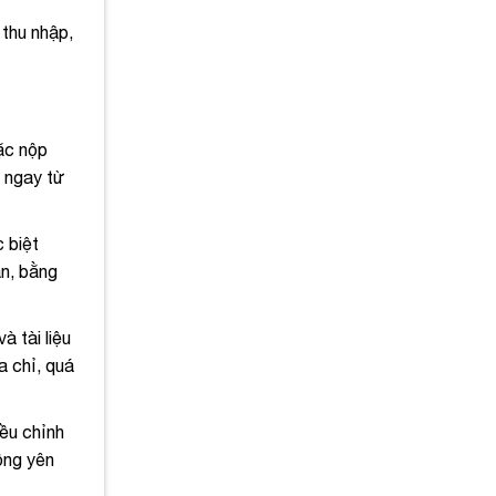
 thu nhập,
oặc nộp
g ngay từ
 biệt
ân, bằng
à tài liệu
a chỉ, quá
iều chỉnh
động yên