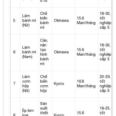
ô tô
Chế
18-30,
Làm
biến
15.6
tốt
5
bánh mì
Okinawa
bánh
Man/tháng
nghiệp
(Nữ)
mì
cấp 3
Cân,
nặn
18-30,
Làm
tạo
15.6
tốt
6
bánh mì
Okinawa
hình
Man/tháng
nghiệp
(Nam)
bánh
cấp 3
mì
Làm
Chế
20-29,
cơm
biến
16.8
tốt
7
Kyoto
hộp
cơm
Man/tháng
nghiệp
(Nữ)
hộp
cấp 3
Sản
xuất
18-25,
Ép kim
thiết
15.6
tốt
8
loại
Kyoto