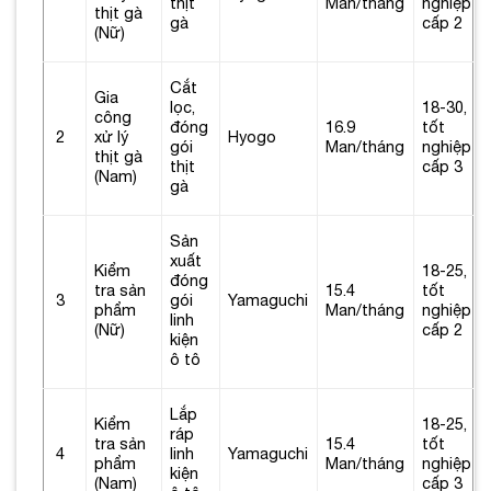
thịt
Man/tháng
nghiệp
thịt gà
gà
cấp 2
(Nữ)
Cắt
Gia
lọc,
18-30,
công
đóng
16.9
tốt
2
xử lý
Hyogo
gói
Man/tháng
nghiệp
thịt gà
thịt
cấp 3
(Nam)
gà
Sản
xuất
Kiểm
18-25,
đóng
tra sản
15.4
tốt
3
gói
Yamaguchi
phẩm
Man/tháng
nghiệp
linh
(Nữ)
cấp 2
kiện
ô tô
Lắp
Kiểm
18-25,
ráp
tra sản
15.4
tốt
4
linh
Yamaguchi
phẩm
Man/tháng
nghiệp
kiện
(Nam)
cấp 3