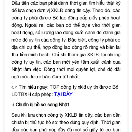
Đầu tiên các bạn phải dành thời gian tìm hiểu thật kỹ
để lựa chọn đơn vị XKLĐ đáng tin cậy. Theo đó, các
công ty phải được Bộ lao động cấp giấy phép hoạt
động. Ngoài ra, các bạn có thể dựa vào thời gian
hoạt động, số lượng lao động xuất cảnh để đánh giá
mức độ uy tín của công ty. Đặc biệt, công ty phải có
địa chỉ cụ thể, hợp đồng lao động rõ ràng và biên lai
thu tiền minh bạch. Chỉ khi tham gia XKLĐ tại những
công ty uy tín, các bạn mới yên tâm xuất cảnh qua
Nhật làm việc. Đồng thời mọi quyền lợi, chế độ đãi
ngộ mới được bảo đảm tốt nhất.
👉
Tìm hiểu ngay: TOP công ty xklđ uy tín được Bộ
LĐTBXH cấp phép:
TẠI ĐÂY
+ Chuẩn bị hồ sơ sang Nhật
Sau khi lựa chọn công ty XKLĐ tin cậy, các bạn cần
chuẩn bị thủ tục hồ sơ theo đúng quy định. Thời gian
đầu các bạn phải nộp đầy đủ một số giấy tờ cơ bản