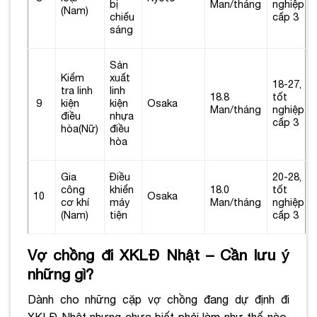
bị
Man/tháng
nghiệp
(Nam)
chiếu
cấp 3
sáng
Sản
Kiểm
xuất
18-27,
tra linh
linh
18.8
tốt
9
kiện
kiện
Osaka
Man/tháng
nghiệp
điều
nhựa
cấp 3
hòa(Nữ)
điều
hòa
Gia
Điều
20-28,
công
khiển
18.0
tốt
10
Osaka
cơ khí
máy
Man/tháng
nghiệp
(Nam)
tiện
cấp 3
Vợ chồng đi XKLĐ Nhật – Cần lưu ý
những gì?
Dành cho những cặp vợ chồng đang dự định đi
XKLĐ Nhật nhưng chưa biết phải làm như thế nào.