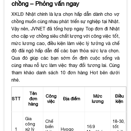
chồng – Phỏng vấn ngay
XKLĐ Nhật chính là lựa chọn hấp dẫn dành cho vợ
chồng muốn cùng nhau phát triển sự nghiệp tại Nhật.
Vậy nên, JVNET đã tổng hợp ngay Top đơn đi Nhật
cho cặp vợ chồng siêu chất lượng với công việc tốt,
mức lương cao, điều kiện làm việc lý tưởng và chế
độ đãi ngộ hấp dẫn để các bạn thỏa sức lựa chọn.
Qua đó giúp các bạn sớm ổn định cuộc sống và
cùng nhau nỗ lực làm việc thay đổi tương lai. Cùng
tham khảo danh sách 10 đơn hàng Hot bên dưới
nhé.
Tên
Công
Mức
Điều
STT
đơn
Địa điểm
việc
lương
kiện
hàng
Gia
Chế
18-30,
công
biến
16.9
tốt
1
xử lý
Hyogo