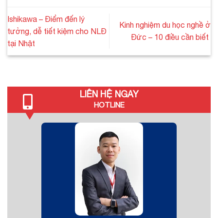
Ishikawa – Điểm đến lý
Kinh nghiệm du học nghề ở
tưởng, dễ tiết kiệm cho NLĐ
Đức – 10 điều cần biết
tại Nhật
LIÊN HỆ NGAY
HOTLINE