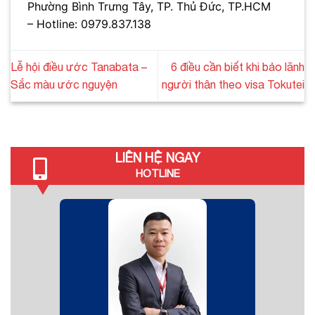
Phường Bình Trưng Tây, TP. Thủ Đức, TP.HCM
– Hotline: 0979.837.138
Lễ hội điều ước Tanabata –
6 điều cần biết khi bảo lãnh
Sắc màu ước nguyện
người thân theo visa Tokutei
LIÊN HỆ NGAY
HOTLINE