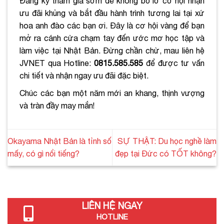
Đăng ký tham gia sớm để không bỏ lỡ cơ hội nhận
ưu đãi khủng và bắt đầu hành trình tương lai tại xứ
hoa anh đào các bạn ơi. Đây là cơ hội vàng để bạn
mở ra cánh cửa chạm tay đến ước mơ học tập và
làm việc tại Nhật Bản. Đừng chần chừ, mau liên hệ
JVNET qua Hotline:
0815.585.585
để được tư vấn
chi tiết và nhận ngay ưu đãi đặc biệt.
Chúc các bạn một năm mới an khang, thịnh vượng
và tràn đầy may mắn!
Okayama Nhật Bản là tỉnh số
SỰ THẬT: Du học nghề làm
mấy, có gì nổi tiếng?
đẹp tại Đức có TỐT không?
LIÊN HỆ NGAY
HOTLINE