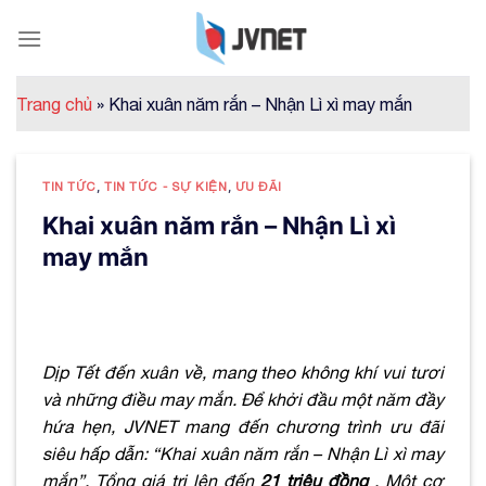
Skip
to
content
Trang chủ
»
Khai xuân năm rắn – Nhận Lì xì may mắn
TIN TỨC
,
TIN TỨC - SỰ KIỆN
,
ƯU ĐÃI
Khai xuân năm rắn – Nhận Lì xì
may mắn
Dịp Tết đến xuân về, mang theo không khí vui tươi
và những điều may mắn. Để khởi đầu một năm đầy
hứa hẹn, JVNET mang đến chương trình ưu đãi
siêu hấp dẫn: “Khai xuân năm rắn – Nhận Lì xì may
mắn”. Tổng giá trị lên đến
21 triệu đồng
. Một cơ