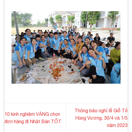
Thông báo nghỉ lễ Giỗ Tổ
10 kinh nghiệm VÀNG chọn
Hùng Vương, 30/4 và 1/5
đơn hàng đi Nhật Bản TỐT
năm 2023