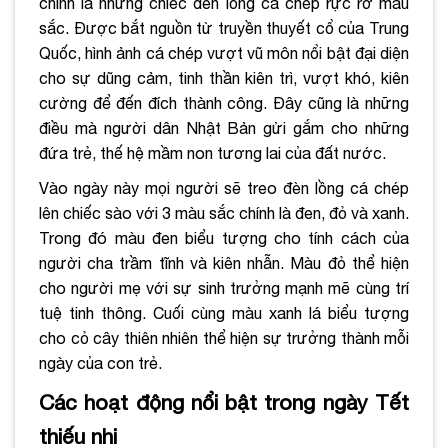
chính là những chiếc đèn lồng cá chép rực rỡ màu
sắc. Được bắt nguồn từ truyền thuyết cổ của Trung
Quốc, hình ảnh cá chép vượt vũ môn nổi bật đại diện
cho sự dũng cảm, tinh thần kiên trì, vượt khó, kiên
cường để đến đích thành công. Đây cũng là những
điều mà người dân Nhật Bản gửi gắm cho những
đứa trẻ, thế hệ mầm non tương lai của đất nước.
Vào ngày này mọi người sẽ treo đèn lồng cá chép
lên chiếc sào với 3 màu sắc chính là đen, đỏ và xanh.
Trong đó màu đen biểu tượng cho tính cách của
người cha trầm tĩnh và kiên nhẫn. Màu đỏ thể hiện
cho người mẹ với sự sinh trưởng mạnh mẽ cùng trí
tuệ tinh thông. Cuối cùng màu xanh lá biểu tượng
cho cỏ cây thiên nhiên thể hiện sự trưởng thành mỗi
ngày của con trẻ.
Các hoạt động nổi bật trong ngày Tết
thiếu nhi