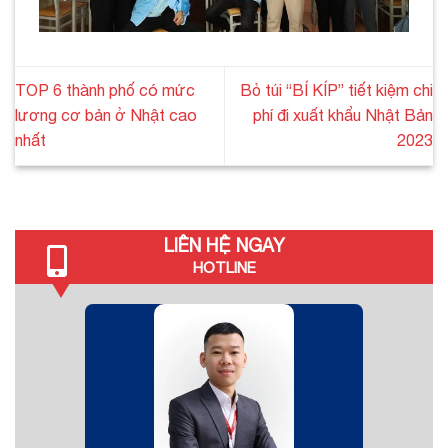
TOP 6 thành phố có mức
Bỏ túi “BÍ KÍP” tiết kiệm chi
lương cơ bản ở Nhật cao
phí đi xuất khẩu Nhật Bản
nhất
2023
LIÊN HỆ NGAY
HOTLINE