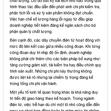
chất lượng. Do đó bất kỳ sai lệch nhỏ nào trong quá
trình thao tác đều dẫn đến phát sinh chi phí kiểm tra,
phân tích lỗi và xử lý sản phẩm không đạt chuẩn.
Việc hạn chế số lượng hàng lỗi ngay từ đầu giúp
doanh nghiệp tiết kiệm đáng kể ngân sách cho bộ
phận quản lý chất lượng.
Bên cạnh đó, các dây chuyền điện tử hoạt động với
mức độ liên kết cao giữa nhiều công đoạn. Khi từng
công đoạn duy trì nhịp độ ổn định, doanh nghiệp
không phải chi thêm cho các biện pháp bổ sung như:
tăng cường giám sát, tái kiểm tra hay điều chỉnh quy
trình sản xuất. Những chi phí này thường không
được liệt kê rõ nhưng lại chiếm tỷ trọng đáng kể
trong tổng chi phí vận hành.
Một yếu tố kinh tế quan trọng khác là khả năng duy
trì tiến độ giao hàng theo kế hoạch. Trong ngành
điện tử, việc trễ hạn dù chỉ một lô nhỏ cũng dẫn đến
nguy cơ phạt hợp đồng hoặc bị giảm mức tín nhiệm