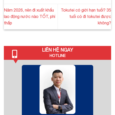
Năm 2026, nên đi xuất khẩu
Tokutei có giới hạn tuổi? 35
lao động nước nào TỐT, phí
tuổi có đi tokutei được
thấp
không?
LIÊN HỆ NGAY
HOTLINE