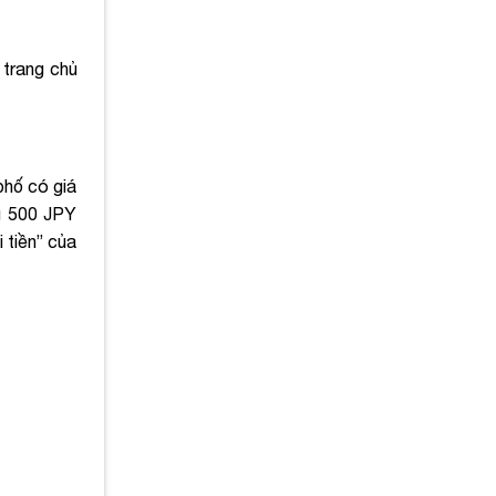
 trang chủ
phố có giá
g 500 JPY
 tiền” của