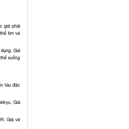
c giá phải
thể tìm vé
 dụng. Giá
 thể xuống
ến tàu đặc
okkyu. Giá
JR. Giá vé