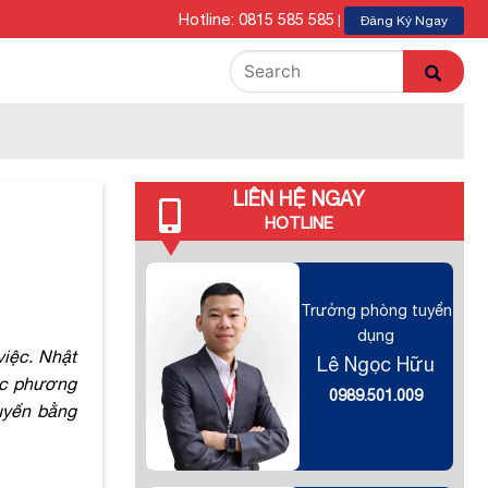
Hotline: 0815 585 585
|
Đăng Ký Ngay
LIÊN HỆ NGAY
HOTLINE
Trưởng phòng tuyển
dụng
việc. Nhật
Lê Ngọc Hữu
các phương
0989.501.009
huyển bằng