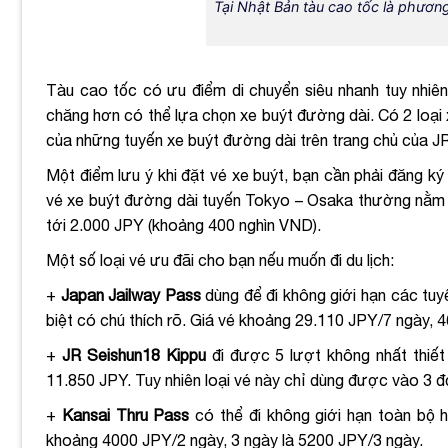
Tại Nhật Bản tàu cao tốc là phương
Tàu cao tốc có ưu điểm di chuyển siêu nhanh tuy nhiên
chăng hơn có thể lựa chọn xe buýt đường dài. Có 2 loại
của những tuyến xe buýt đường dài trên trang chủ của JR
Một điểm lưu ý khi đặt vé xe buýt, bạn cần phải đăng ký
vé xe buýt đường dài tuyến Tokyo – Osaka thường nằm t
tới 2.000 JPY (khoảng 400 nghìn VND).
Một số loại vé ưu đãi cho bạn nếu muốn đi du lịch:
+
Japan Jailway Pass
dùng để đi không giới hạn các tuy
biệt có chú thích rõ. Giá vé khoảng 29.110 JPY/7 ngày, 4
+
JR Seishun18 Kippu
đi được 5 lượt không nhất thiết 
11.850 JPY. Tuy nhiên loại vé này chỉ dùng được vào 3 đợ
+
Kansai Thru Pass
có thể đi không giới hạn toàn bộ 
khoảng 4000 JPY/2 ngày, 3 ngày là 5200 JPY/3 ngày.