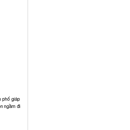
h phố giáp
ện ngầm đi