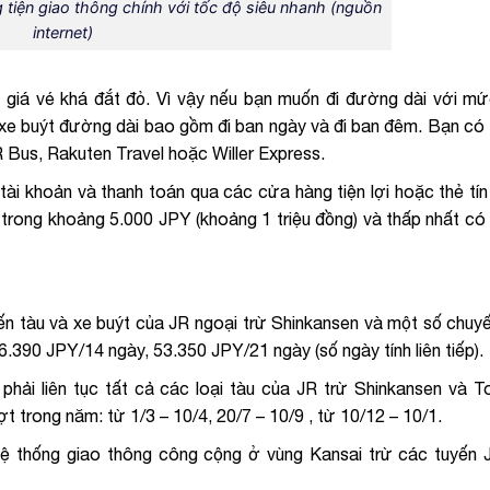
 tiện giao thông chính với tốc độ siêu nhanh (nguồn
internet)
 giá vé khá đắt đỏ. Vì vậy nếu bạn muốn đi đường dài với mứ
 xe buýt đường dài bao gồm đi ban ngày và đi ban đêm. Bạn có 
 Bus, Rakuten Travel hoặc Willer Express.
 tài khoản và thanh toán qua các cửa hàng tiện lợi hoặc thẻ tín
rong khoảng 5.000 JPY (khoảng 1 triệu đồng) và thấp nhất có
ến tàu và xe buýt của JR ngoại trừ Shinkansen và một số chuy
6.390 JPY/14 ngày, 53.350 JPY/21 ngày (số ngày tính liên tiếp).
phải liên tục tất cả các loại tàu của JR trừ Shinkansen và T
t trong năm: từ 1/3 – 10/4, 20/7 – 10/9 , từ 10/12 – 10/1.
hệ thống giao thông công cộng ở vùng Kansai trừ các tuyến 