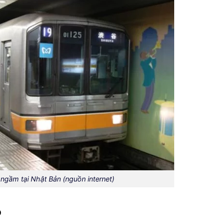
 ngầm tại Nhật Bản (nguồn internet)
p