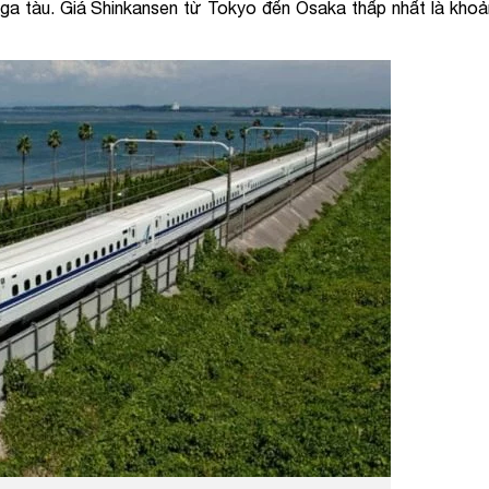
 ga tàu. Giá Shinkansen từ Tokyo đến Osaka thấp nhất là kho