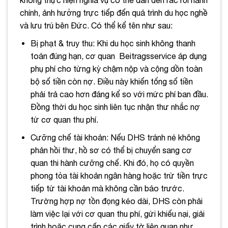
không thực hiện nghĩa vụ có thể dẫn đến rắc rối hành
chính, ảnh hưởng trực tiếp đến quá trình du học nghề
và lưu trú bên Đức. Có thể kể tên như sau:
Bị phạt & truy thu: Khi du học sinh không thanh
toán đúng hạn, cơ quan Beitragsservice áp dụng
phụ phí cho từng kỳ chậm nộp và cộng dồn toàn
bộ số tiền còn nợ. Điều này khiến tổng số tiền
phải trả cao hơn đáng kể so với mức phí ban đầu.
Đồng thời du học sinh liên tục nhận thư nhắc nợ
từ cơ quan thu phí.
Cưỡng chế tài khoản: Nếu DHS tránh né không
phản hồi thư, hồ sơ có thể bị chuyển sang cơ
quan thi hành cưỡng chế. Khi đó, họ có quyền
phong tỏa tài khoản ngân hàng hoặc trừ tiền trực
tiếp từ tài khoản mà không cần báo trước.
Trường hợp nợ tồn đọng kéo dài, DHS còn phải
làm việc lại với cơ quan thu phí, gửi khiếu nại, giải
trình hoặc cung cấp các giấy tờ liên quan như