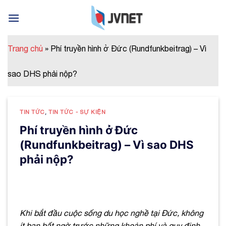
Skip
to
content
Trang chủ
»
Phí truyền hình ở Đức (Rundfunkbeitrag) – Vì
sao DHS phải nộp?
TIN TỨC
,
TIN TỨC - SỰ KIỆN
Phí truyền hình ở Đức
(Rundfunkbeitrag) – Vì sao DHS
phải nộp?
Khi bắt đầu cuộc sống du học nghề tại Đức, không
ít bạn bất ngờ trước những khoản phí và quy định