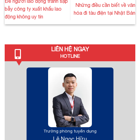
Để người lao động tránh sập
Những điều cần biết về văn
bẫy công ty xuất khẩu lao
hóa đi tàu điện tại Nhật Bản
động không uy tín
LIÊN HỆ NGAY
HOTLINE
Trưởng phòng tuyển dụng
Lê Ngọc Hữu