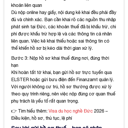
khoản liên quan
Dù nộp online hay giấy, nội dung kê khai đều phải đầy
đủ và chính xác. Bạn cần khai rõ các nguồn thu nhập
phát sinh tại Đức, các khoản thuế đã bị khấu trừ, chi
phí được khấu trừ hợp lệ và các thông tin cá nhân
liên quan. Việc kê khai thiếu hoặc sai thông tin có
thể khiến hồ sơ bị kéo dài thời gian xử lý.
Bước 3: Nộp hồ sơ khai thuế đúng nơi, đúng thời
hạn
Khi hoàn tất tờ khai, bạn gửi hồ sơ trực tuyến qua
ELSTER hoặc gửi bưu điện đến Finanzamt quản lý.
Với người không cư trú, hồ sơ thường được xử lý
theo quy trình riêng, nên việc nộp đúng cơ quan thuế
phụ trách là yếu tố rất quan trọng.
👉 Tìm hiểu thêm:
Visa du học nghề Đức
2026 –
Điều kiện, hồ sơ, thủ tục, lệ phí
Sau khi gửi hồ sơ thuế – bạn sẽ nhận