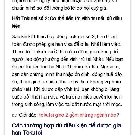
tin, liên hệ công ty tiếp nhận hoặc đơn vị hỗ trợ và
chuẩn bị hồ sơ để không bỏ lỡ cơ hội quý giá.
Hết Tokutei số 2: Có thể tiến tới vĩnh trú nếu đủ điều
kiện
Sau khi kết thúc hợp đồng Tokutei số 2, bạn hoàn
toàn được phép gia hạn visa để ở lại Nhật làm việc.
Theo đó, Tokutei số 2 là bước đệm quan trọng để
người lao động hướng đến vĩnh trú tại Nhật. Nếu bạn
đã cư trú liên tục tại Nhật 10 năm trở lên. Ngoài ra,
bạn cần chứng minh thu nhập ổn định, đóng thuế đầy
đủ, tham gia bảo hiểm theo quy định, không vi phạm
pháp luật. Khi được cấp vĩnh trú, bạn không bị ràng
buộc bởi thời hạn visa và hưởng nhiều quyền lợi hơn
trong sinh sống, làm việc tại đất nước mặt trời mọc.
👉 Giải đáp:
tokutei gino 2 gồm những ngành nào
?
Các trường hợp đủ điều kiện để được gia
hạn Tokutei