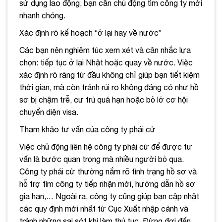
sử dụng lao động, bạn cần chủ động tìm công ty mới
nhanh chóng.
Xác định rõ kế hoạch “ở lại hay về nước”
Các bạn nên nghiêm túc xem xét và cân nhắc lựa
chọn: tiếp tục ở lại Nhật hoặc quay về nước. Việc
xác định rõ ràng từ đầu không chỉ giúp bạn tiết kiệm
thời gian, mà còn tránh rủi ro không đáng có như hồ
sơ bị chậm trễ, cư trú quá hạn hoặc bỏ lỡ cơ hội
chuyển diện visa.
Tham khảo tư vấn của công ty phái cử
Việc chủ động liên hệ công ty phái cử để được tư
vấn là bước quan trọng mà nhiều người bỏ qua.
Công ty phái cử thường nắm rõ tình trạng hồ sơ và
hỗ trợ tìm công ty tiếp nhận mới, hướng dẫn hồ sơ
gia hạn,… Ngoài ra, công ty cũng giúp bạn cập nhật
các quy định mới nhất từ Cục Xuất nhập cảnh và
tránh những sai sót khi làm thủ tục. Đừng đợi đến