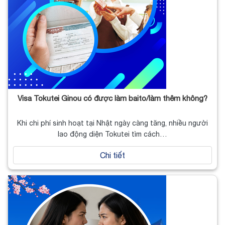
Visa Tokutei Ginou có được làm baito/làm thêm không?
Khi chi phí sinh hoạt tại Nhật ngày càng tăng, nhiều người
lao động diện Tokutei tìm cách…
Chi tiết