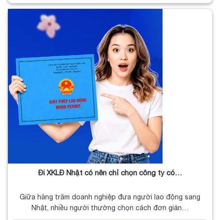
Đi XKLĐ Nhật có nên chỉ chọn công ty có…
Giữa hàng trăm doanh nghiệp đưa người lao động sang
Nhật, nhiều người thường chọn cách đơn giản…