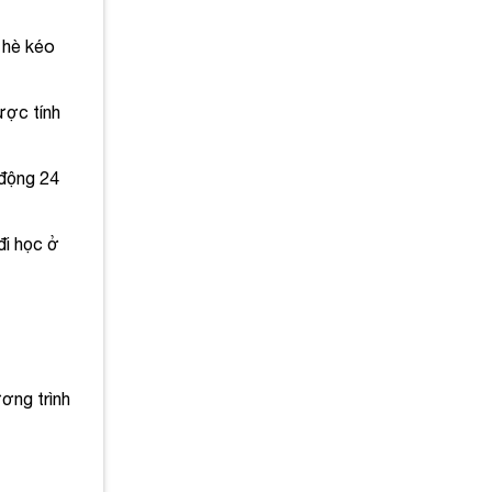
 hè kéo
ược tính
 động 24
đi học ở
ương trình