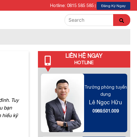
Hotline: 0815 585 585
|
Đăng Ký Ngay
LIÊN HỆ NGAY
HOTLINE
Trưởng phòng tuyển
dụng
đình. Tuy
Lê Ngọc Hữu
ều bạn
0989.501.009
 hiểu kỹ