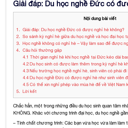
Giải đáp: Du học nghề Đức có đư
Nội dung bài viết
1
Giải đáp: Du học nghề Đức có được nghỉ hè không?
2
So sánh kỳ nghỉ hè giữa du học nghề và học đại học t
3
Học nghề không có nghỉ hè – Vậy làm sao để được n
4
Câu hỏi thường gặp
4.1
Thời gian nghỉ hè khi học nghề tại Đức kéo dài ba
4.2
Du học sinh có được làm thêm trong kỳ nghỉ hè k
4.3
Nếu trường học nghề nghỉ hè, sinh viên có phải đi
4.4
Du học nghề Đức có được nghỉ hè như sinh viên đ
4.5
Có thể xin nghỉ phép vào mùa hè để về Việt Nam 
5
Lời kết
Chắc hẳn, một trong những điều du học sinh quan tâm nhấ
KHÔNG. Khác với chương trình đại học, du học nghề gần n
– Tính chất chương trình: Các bạn vừa học vừa làm làm tạ