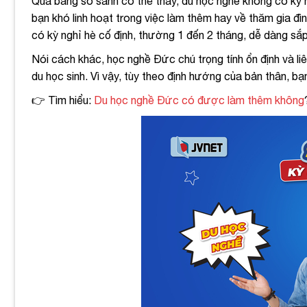
Qua bảng so sánh có thể thấy, du học nghề không có kỳ 
bạn khó linh hoạt trong việc làm thêm hay về thăm gia đình
có kỳ nghỉ hè cố định, thường 1 đến 2 tháng, dễ dàng sắ
Nói cách khác, học nghề Đức chú trọng tính ổn định và liê
du học sinh. Vì vậy, tùy theo định hướng của bản thân, b
👉 Tìm hiểu:
Du học nghề Đức có được làm thêm không