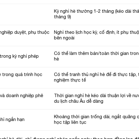
Kỳ nghỉ hè thường 1-2 tháng (kéo dài th
tháng 9)
nghiệp duyệt, phụ thuộc
Nghỉ theo lịch học kỳ, cố định, ít phụ thu
bên ngoài
Có thể làm thêm bán/toàn thời gian tron
trong kỳ nghỉ phép
hè
 trong quá trình học
Có thể tranh thủ nghỉ hè để đi thực tập, t
nghiệm thực tế
p và doanh nghiệp phê
Thời gian nghỉ hè kéo dài thuận lợi về n
du lịch châu Âu dễ dàng
Khoảng thời gian trống dài, ngắt quãng q
chỉ ngắn hạn
học tập liên tục