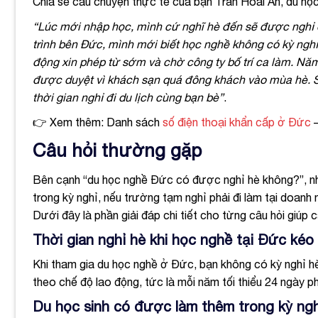
Chia sẻ câu chuyện thực tế của bạn Trần Hoài An, du họ
“Lúc mới nhập học, mình cứ nghĩ hè đến sẽ được nghỉ 
trình bên Đức, mình mới biết học nghề không có kỳ ngh
động xin phép từ sớm và chờ công ty bố trí ca làm. Năm
được duyệt vì khách sạn quá đông khách vào mùa hè. Sa
thời gian nghỉ đi du lịch cùng bạn bè”
.
👉 Xem thêm: Danh sách
số điện thoại khẩn cấp ở Đức
–
Câu hỏi thường gặp
Bên cạnh “du học nghề Đức có được nghỉ hè không?”, nh
trong kỳ nghỉ, nếu trường tạm nghỉ phải đi làm tại doan
Dưới đây là phần giải đáp chi tiết cho từng câu hỏi giúp 
Thời gian nghỉ hè khi học nghề tại Đức kéo 
Khi tham gia du học nghề ở Đức, bạn không có kỳ nghỉ hè 
theo chế độ lao động, tức là mỗi năm tối thiểu 24 ngày p
Du học sinh có được làm thêm trong kỳ ng