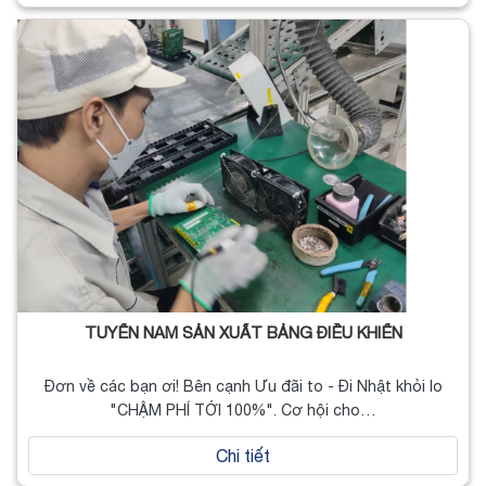
TUYỂN NAM SẢN XUẤT BẢNG ĐIỀU KHIỂN
Đơn về các bạn ơi! Bên cạnh Ưu đãi to - Đi Nhật khỏi lo
"CHẬM PHÍ TỚI 100%". Cơ hội cho…
Chi tiết