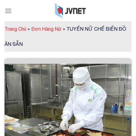
Skip
to
content
Trang Chủ
»
Đơn Hàng Nữ
»
TUYỂN NỮ CHẾ BIẾN ĐỒ
ĂN SẴN