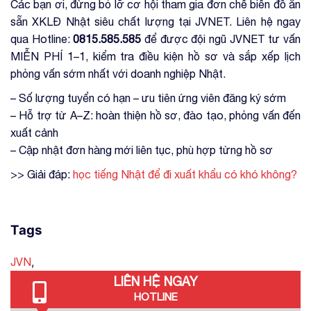
Các bạn ơi, đừng bỏ lỡ cơ hội tham gia đơn chế biến đồ ăn
sẵn XKLĐ Nhật siêu chất lượng tại JVNET. Liên hệ ngay
qua Hotline:
0815.585.585
để được đội ngũ JVNET tư vấn
MIỄN PHÍ 1–1, kiểm tra điều kiện hồ sơ và sắp xếp lịch
phỏng vấn sớm nhất với doanh nghiệp Nhật.
– Số lượng tuyển có hạn – ưu tiên ứng viên đăng ký sớm
– Hỗ trợ từ A–Z: hoàn thiện hồ sơ, đào tạo, phỏng vấn đến
xuất cảnh
– Cập nhật đơn hàng mới liên tục, phù hợp từng hồ sơ
>> Giải đáp:
học tiếng Nhật để đi xuất khẩu có khó không?
Tags
,
JVN
LIÊN HỆ NGAY
HOTLINE