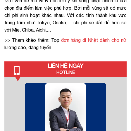
Một vấn đề mà NLĐ cần lưu ý khi sang Nhật chính là lựa
chọn địa điểm làm việc phù hợp. Bởi mỗi vùng sẽ có mức
chi phí sinh hoạt khác nhau. Với các tỉnh thành khu vực
trung tâm như Tokyo, Osaka,… chi phí sẽ đắt đỏ hơn so
với Mie, Chiba, Aichi,…
>> Tham khảo thêm: Top
đơn hàng đi Nhật dành cho nữ
lương cao, đang tuyển
LIÊN HỆ NGAY
HOTLINE