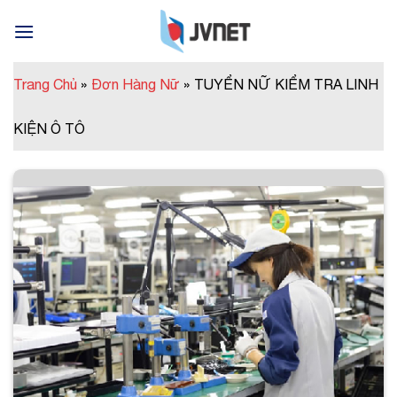
Skip
to
content
Trang Chủ
»
Đơn Hàng Nữ
»
TUYỂN NỮ KIỂM TRA LINH
KIỆN Ô TÔ