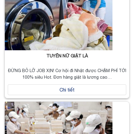
TUYỂN NỮ GIẶT LÀ
ĐỪNG BỎ LỠ JOB XỊN! Cơ hội đi Nhật được CHẬM PHÍ TỚI
100% siêu Hot. Đơn hàng giặt là lương cao…
Chi tiết