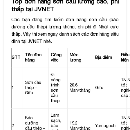
Top đơn hàng sơn cầu lương cao, phí
thấp tại JVNET
Các bạn đang tìm kiếm đơn hàng sơn cầu (bảo
dưỡng cầu thép) lương khủng, chi phí đi Nhật cực
thấp. Vậy thì xem ngay danh sách các đơn hàng siêu
đỉnh tại JVNET nhé.
Tên đơn
Công
Mức
Điều
STT
Địa điểm
hàng
việc
lương
kiện
Đi
công
18-3
Sơn cầu
trình
20.6
tốt
1
thép –
Gifu
sơn
Man/tháng
nghi
Gifu
cầu
cấp 
thép
Làm
Bảo
18-3
sạch,
dưỡng
19.2
tốt
2
bảo
Yamaguchi
cầu thép –
Man/tháng
nghi