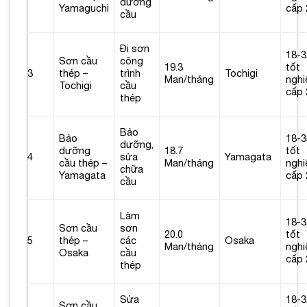
dưỡng
Yamaguchi
cấp 
cầu
Đi sơn
18-3
Sơn cầu
công
19.3
tốt
3
thép –
trình
Tochigi
Man/tháng
nghi
Tochigi
cầu
cấp 
thép
Bảo
Bảo
18-3
dưỡng,
dưỡng
18.7
tốt
4
sửa
Yamagata
cầu thép –
Man/tháng
nghi
chữa
Yamagata
cấp 
cầu
Làm
18-3
Sơn cầu
sơn
20.0
tốt
5
thép –
các
Osaka
Man/tháng
nghi
Osaka
cầu
cấp 
thép
Sửa
18-3
Sơn cầu