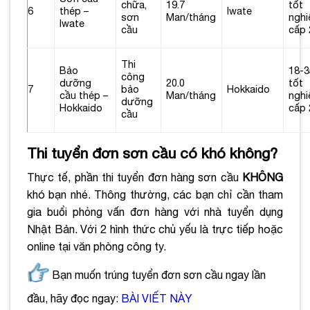
chữa,
19.7
tốt
6
thép –
Iwate
sơn
Man/tháng
nghi
Iwate
cầu
cấp 
Thi
Bảo
18-3
công
dưỡng
20.0
tốt
7
bảo
Hokkaido
cầu thép –
Man/tháng
nghi
dưỡng
Hokkaido
cấp 
cầu
Thi tuyển đơn sơn cầu có khó không?
Thực tế, phần thi tuyển đơn hàng sơn cầu
KHÔNG
khó bạn nhé. Thông thường, các bạn chỉ cần tham
gia buổi phỏng vấn đơn hàng với nhà tuyển dụng
Nhật Bản. Với 2 hình thức chủ yếu là trực tiếp hoặc
online tại văn phòng công ty.
Bạn muốn trúng tuyển đơn sơn cầu ngay lần
đầu, hãy đọc ngay:
BÀI VIẾT NÀY