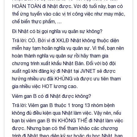
HOÀN TOÀN đi Nhật được. Với độ tuổi này, bạn có
thể ứng tuyển vào các vị trí công việc như may mặc,
chế biến thực phẩm, …
Đi Nhật có bị gọi nghĩa vụ quân sự không?
Trả lời: CÓ. Bởi vì đi XKLĐ Nhật không thuộc diện
miễn hay tạm hoãn nghĩa vụ quân sự. Vì thế, bạn nên
hoàn thành nghĩa vụ quân sự rồi hãy tham gia
chương trình xuất khẩu Nhật Bản. Đối với bộ đội
xuất ngũ khi đăng ký đi Nhật tại JVNET sẽ được
hưởng nhiều ưu đãi KHỦNG và được ưu tiên tham
gia nhiều việc HOT lương cao.
Viêm gan B có đi Nhật được không?
Trả lời: Viêm gan B thuộc 1 trong 13 nhóm bệnh
không đủ điều kiện qua Nhật làm việc. Vậy nên, nếu
bạn bị viêm gan B thì KHÔNG THỂ đi Nhật làm việc
được. Nhưng bạn có thể tham khảo các chương
trình đi Nhật theo diện kỹ sư hoặc du học Nhật, bạn