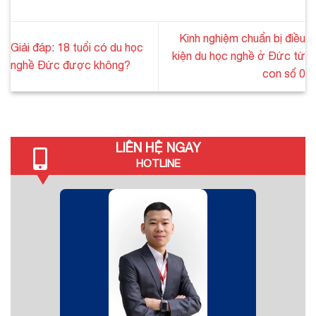
Kinh nghiệm chuẩn bị điều
Giải đáp: 18 tuổi có du học
kiện du học nghề ở Đức từ
nghề Đức được không?
con số 0
LIÊN HỆ NGAY
HOTLINE