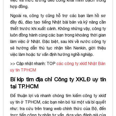
hợp đồng.
Ngoài ra, công ty cũng hỗ trợ các bạn làm hồ sơ
đầy đủ, đào tạo tiếng Nhật bài bản và kỹ năng cần
thiết trước khi xuất cảnh. Không những vậy, công ty
luôn đồng hành cùng các bạn trong khoảng thời gian
làm việc ở Nhật. Đặc biệt, sau khi về nước công ty
sẽ hướng dẫn thủ tục nhận tiền Nenkin, giới thiệu
việc làm hoặc tư vấn định hướng nghề nghiệp.
>> Cập nhật nhanh: TOP
các công ty xklđ Nhật Bản
uy tín TPHCM
Bí kíp tìm địa chỉ Công ty XKLĐ uy tín
tại TP.HCM
Để thuận lợi và nhanh chóng tìm kiếm công ty xklđ
uy tín ở TPHCM, các bạn nên bỏ túi một vài bí quyết
như: tra cứu trên trang web chính thức của Bộ, đến
trực tiếp công ty nhận tư vấn, dựa vào đánh giá của