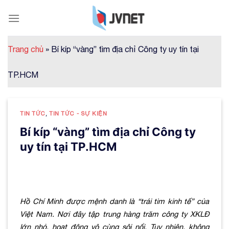
Skip
to
content
Trang chủ
»
Bí kíp “vàng” tìm địa chỉ Công ty uy tín tại
TP.HCM
TIN TỨC
,
TIN TỨC - SỰ KIỆN
Bí kíp “vàng” tìm địa chỉ Công ty
uy tín tại TP.HCM
Hồ Chí Minh được mệnh danh là “trái tim kinh tế” của
Việt Nam. Nơi đây tập trung hàng trăm công ty XKLĐ
lớn nhỏ, hoạt động vô cùng sôi nổi. Tuy nhiên, không