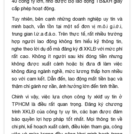
40 công ty lớn, nhỏ được Bộ lao động TB&XH giấy
cấp phép hoạt động.
Tuy nhiên, bên cạnh những doanh nghiệp uy tín và
minh bạch, vẫn tồn tại một số đơn vị m.ô.i g.i.ớ.i,
trung gian l.ừ.a đ.ả.o. Trên thực tế, rất nhiều trường
hợp người lao động không tìm hiểu kỹ thông tin,
nghe theo lời dụ dỗ mà đăng ký đi XKLĐ với mức phí
rất cao. Không ít người sau khi đóng tiền nhưng
không được xuất cảnh hoặc bị đưa đi làm việc
không đúng ngành nghề, mức lương thấp hơn nhiều
so với cam kết. Dẫn đến, lao động mất tiền bạc và
thậm chí gánh nợ nần, ảnh hưởng lớn đến tinh thần.
Chính vì vậy, việc lựa chọn công ty xklđ uy tín ở
TPHCM là điều rất quan trọng. Đăng ký chương
trình XKLĐ của công ty uy tín, các bạn được đảm
bảo quyền lợi hợp pháp tốt nhất. Mọi thông tin về
chi phí, kế hoạch xuất cảnh, điều kiện tham gia, công
việc và mức lương đều công khai minh bạch trong