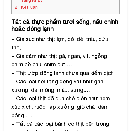
sang Nhật
2
Kết luận
Tất cả thực phẩm tươi sống, nấu chính
hoặc đông lạnh
+ Gia súc như thịt lợn, bò, dê, trâu, cừu,
thỏ,….
+ Gia cầm như thịt gà, ngan, vịt, ngỗng,
chim bồ câu, chim cút,….
+ Thịt ướp đông lạnh chưa qua kiểm dịch
+ Các loại nội tạng động vật như gân,
xương, da, móng, máu, sừng,…
+ Các loại thịt đã qua chế biến như nem,
xúc xích, ruốc, lạp xưởng, giò chả, dăm
bông,….
+ Tất cả các loại bánh có thịt bên trong