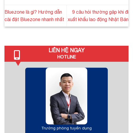
Bluezone là gì? Hướng dẫn
9 câu hỏi thường gặp khi đi
cài đặt Bluezone nhanh nhất
xuất khẩu lao động Nhật Bản
LIÊN HỆ NGAY
HOTLINE
Trưởng phòng tuyển dụng