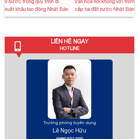
9 bước trong quy trình đi
Văn hóa nói không với trộm
xuất khẩu lao động Nhật Bản
cắp tại đất nước Nhật Bản
LIÊN HỆ NGAY
HOTLINE
Trưởng phòng tuyển dụng
Lê Ngọc Hữu
0989.501.009