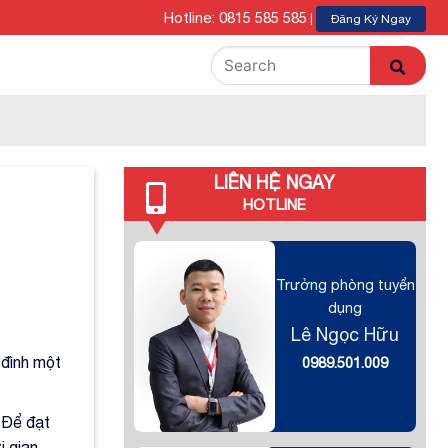
Hotline: 0815 585 585
|
Đăng Ký Ngay
LIÊN HỆ NGAY
HOTLINE
Trưởng phòng tuyển
dụng
Lê Ngọc Hữu
 đình một
0989.501.009
 Để đạt
i gian