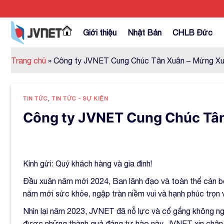
Skip
to
content
Giới thiệu
Nhật Bản
CHLB Đức
Trang chủ
»
Công ty JVNET Cung Chúc Tân Xuân – Mừng Xu
TIN TỨC
,
TIN TỨC - SỰ KIỆN
Công ty JVNET Cung Chúc Tân
Kính gửi: Quý khách hàng và gia đình!
Đầu xuân năm mới 2024, Ban lãnh đạo và toàn thể cán bộ
năm mới sức khỏe, ngập tràn niềm vui và hạnh phúc trọn
Nhìn lại năm 2023, JVNET đã nỗ lực và cố gắng không ngừ
được những thành quả đáng tự hào này, JVNET xin chân 