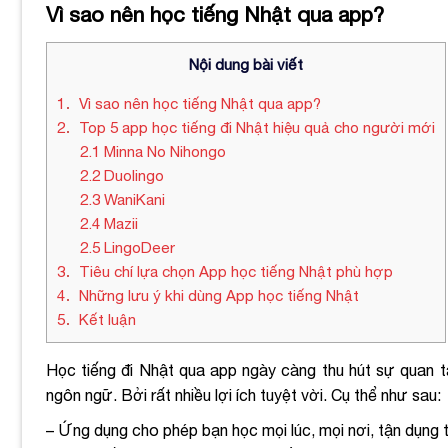
Vì sao nên học tiếng Nhật qua app?
Nội dung bài viết
1
Vì sao nên học tiếng Nhật qua app?
2
Top 5 app học tiếng đi Nhật hiệu quả cho người mới
2.1
Minna No Nihongo
2.2
Duolingo
2.3
WaniKani
2.4
Mazii
2.5
LingoDeer
3
Tiêu chí lựa chọn App học tiếng Nhật phù hợp
4
Những lưu ý khi dùng App học tiếng Nhật
5
Kết luận
Học tiếng đi Nhật qua app ngày càng thu hút sự quan 
ngôn ngữ. Bởi rất nhiều lợi ích tuyệt vời. Cụ thể như sau:
– Ứng dụng cho phép bạn học mọi lúc, mọi nơi, tận dụng tố