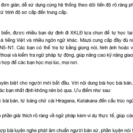
đơn giản, dễ sử dụng cùng hệ thống theo dõi tiến độ rõ ràng p
ừ trình độ sơ cấp đến trung cấp.
ổ biến, được nhiều bạn dự định đi XKLĐ lựa chọn để tự học tạ
cả tiếng Việt và nhiều ngôn ngữ khác. Mazii cung cấp đầy đủ n
 N5-N1. Các bạn có thể tra từ bằng giọng nói, hình ảnh hoặc v
ội thoại và kiểm tra ngữ pháp tự động, giúp nâng cao kỹ năng giao
 hợp để các bạn học mọi lúc, mọi nơi.
yên biệt cho người mới bắt đầu. Với nội dung bài học bài bản, 
các bạn nhất định không nên bỏ qua. Ưu điểm như sau:
ọc bài bản, từ bảng chữ cái Hiragana, Katakana đến cấu trúc n
có phần giải thích rõ ràng về ngữ pháp kèm ví dụ thực tế, giúp c
hợp bài luyện nghe phát âm chuẩn người bản xứ, phần luyện nói