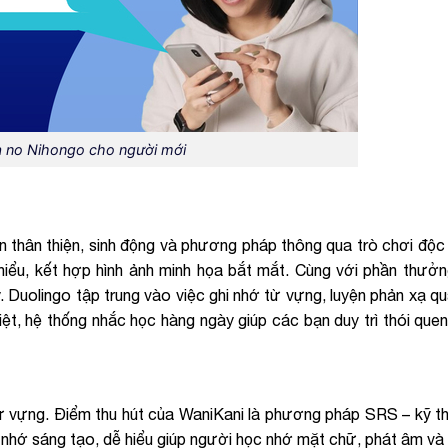
 no Nihongo cho người mới
ện thân thiện, sinh động và phương pháp thông qua trò chơi độ
hiểu, kết hợp hình ảnh minh họa bắt mắt. Cùng với phần thưở
. Duolingo tập trung vào việc ghi nhớ từ vựng, luyện phản xạ q
iệt, hệ thống nhắc học hàng ngày giúp các bạn duy trì thói quen
ừ vựng. Điểm thu hút của WaniKani là phương pháp SRS – kỹ thu
 nhớ sáng tạo, dễ hiểu giúp người học nhớ mặt chữ, phát âm và