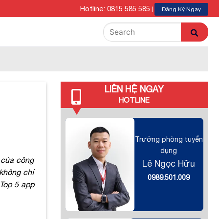
Hotline: 0815 585 585
|
Đăng Ký Ngay
LIÊN HỆ NGAY
HOTLINE
Trưởng phòng tuyển
dụng
n của công
Lê Ngọc Hữu
không chỉ
0989.501.009
Top 5 app