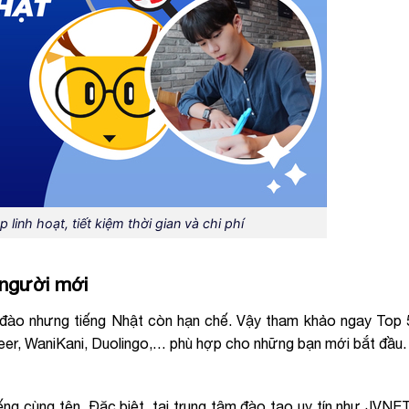
linh hoạt, tiết kiệm thời gian và chi phí
 người mới
 đào nhưng tiếng Nhật còn hạn chế. Vậy tham khảo ngay Top 
Deer, WaniKani, Duolingo,… phù hợp cho những bạn mới bắt đầu.
ếng cùng tên. Đặc biệt, tại trung tâm đào tạo uy tín như JVNE