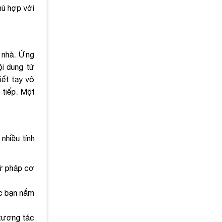
hù hợp với
i nhà. Ứng
ội dung từ
iết tay vô
 tiếp. Một
nhiều tính
gữ pháp cơ
ác bạn nắm
 tương tác