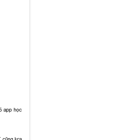
5 app học
T cũng lựa