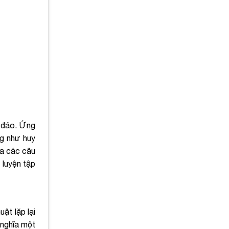
c đáo. Ứng
ng như huy
ua các câu
 luyện tập
ật lặp lại
 nghĩa một