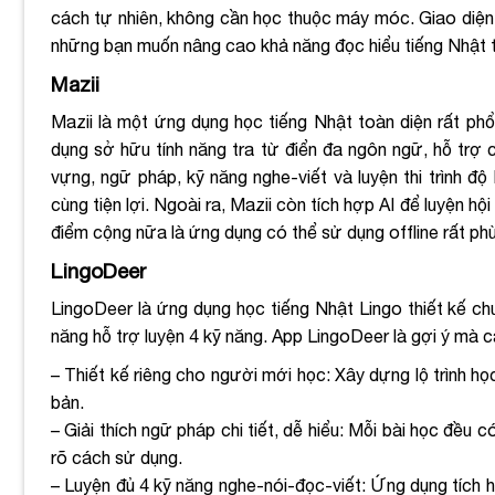
cách tự nhiên, không cần học thuộc máy móc. Giao diện 
những bạn muốn nâng cao khả năng đọc hiểu tiếng Nhật t
Mazii
Mazii là một ứng dụng học tiếng Nhật toàn diện rất ph
dụng sở hữu tính năng tra từ điển đa ngôn ngữ, hỗ trợ 
vựng, ngữ pháp, kỹ năng nghe-viết và luyện thi trình độ
cùng tiện lợi. Ngoài ra, Mazii còn tích hợp AI để luyện h
điểm cộng nữa là ứng dụng có thể sử dụng offline rất phù
LingoDeer
LingoDeer là ứng dụng học tiếng Nhật Lingo thiết kế chu
năng hỗ trợ luyện 4 kỹ năng. App LingoDeer là gợi ý mà 
– Thiết kế riêng cho người mới học: Xây dựng lộ trình h
bản.
– Giải thích ngữ pháp chi tiết, dễ hiểu: Mỗi bài học đều 
rõ cách sử dụng.
– Luyện đủ 4 kỹ năng nghe-nói-đọc-viết: Ứng dụng tích 