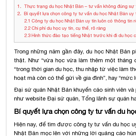
1
Thực trạng du học Nhật Bản – tư vấn không đúng sự 
2
Bí quyết lựa chọn công ty tư vấn du học Nhật Bản uy t
2.1
Công ty du học Nhật Bản uy tín luôn có thông tin r
2.2
Chi phí du học uy tín, cụ thể, rõ ràng
2.3
Hình thức đào tạo tiếng Nhật trước khi đi du học 
Trong những năm gần đây, du học Nhật Bản ph
thật. Như “vừa học vừa làm thêm một tháng c
“trong thời gian du học, thu nhập từ việc làm t
hoạt mà còn có thể gửi về gia đình”, hay “mức 
Đại sứ quán Nhật Bản khuyến cáo sinh viên và p
như website Đại sứ quán, Tổng lãnh sự quán hay
Bí quyết lựa chọn công ty tư vấn du họ
Hiện nay, để tìm được công ty tư vấn du học uy
Nhật Bản mọc lên với những lời quảng cáo hùn