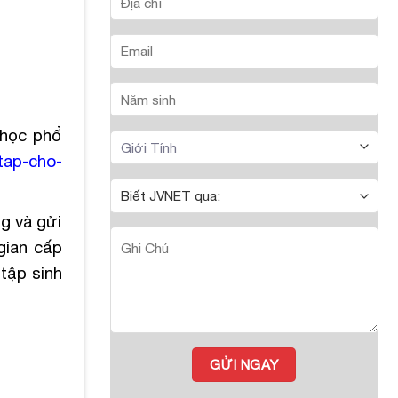
 học phổ
tap-cho-
g và gửi
gian cấp
tập sinh