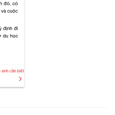
h đó, có
 và cuộc
ý định đi
ơ du học
sinh cần biết