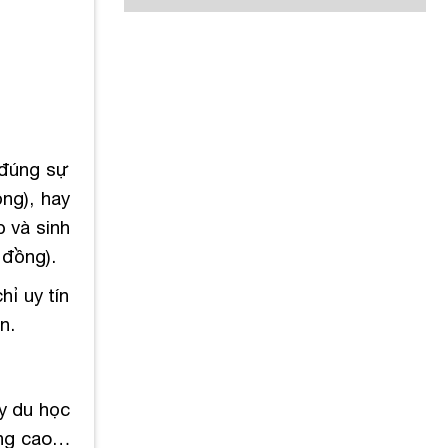
 đúng sự
ng), hay
p và sinh
 đồng).
hỉ uy tín
n.
ty du học
ơng cao…