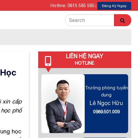
Hotline: 0815 585 585
|
Đăng Ký Ngay
LIÊN HỆ NGAY
HOTLINE
 Học
Trưởng phòng tuyển
dụng
 xin cấp
Lê Ngọc Hữu
g học phổ
0989.501.009
rung học