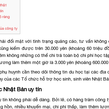
thật
ín
õ ràng
của công ty
ải đối mặt với tình trạng quảng cáo, tư vấn không
ũng kiếm được trên 30.000 yên (khoảng 60 triệu đồ
hêm không những có thể chi trả toàn bộ chi phí học tậ
lương làm thêm một giờ là 3.000 yên (khoảng 600.000
hụ huynh cần theo dõi thông tin du học tại các địa c
 của các Tổ chức hỗ trợ học sinh, sinh viên Nhật Bả
c Nhật Bản uy tín
 tín không phải dễ dàng. Bởi lẽ, có hàng trăm công 
g hồn, nhiều khuyến mại, chi phí thấp, làm thêm lư