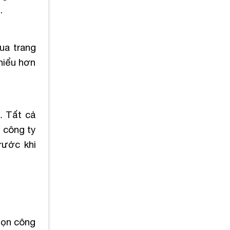
.
ua trang
 hiểu hơn
… Tất cả
p công ty
rước khi
họn công