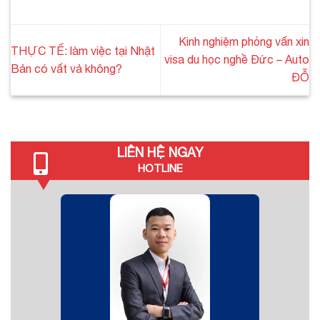
Kinh nghiệm phỏng vấn xin
THỰC TẾ: làm việc tại Nhật
visa du học nghề Đức – Auto
Bản có vất vả không?
ĐỖ
LIÊN HỆ NGAY
HOTLINE