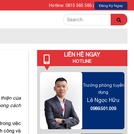
Hotline: 0815 585 585
|
Đăng Ký Ngay
LIÊN HỆ NGAY
HOTLINE
Trưởng phòng tuyển
dụng
 thiện của
Lê Ngọc Hữu
hong cách
0989.501.009
trong việc
nh công và