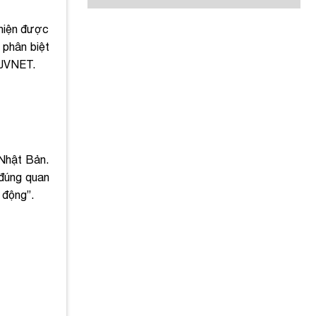
 hiện được
 phân biệt
i JVNET.
 Nhật Bản.
 đúng quan
 động”.