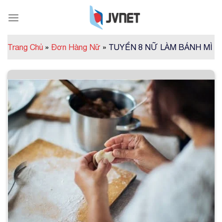
Skip
to
content
Trang Chủ
»
Đơn Hàng Nữ
»
TUYỂN 8 NỮ LÀM BÁNH MÌ