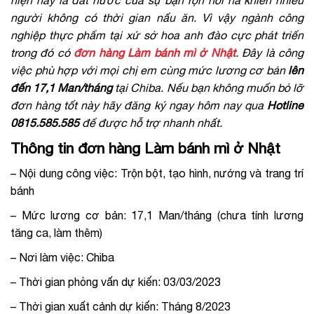
hiện nay là đất nước của sự bận rộn hối hả khiến nhiều
người không có thời gian nấu ăn. Vì vậy ngành công
nghiệp thực phẩm tại xứ sở hoa anh đào cực phát triển
trong đó có
đơn hàng Làm bánh mì ở Nhật
.
Đây là công
việc phù hợp với mọi chị em cùng mức lương cơ bản
lên
đến 17,1 Man/tháng
tại Chiba. Nếu bạn không muốn bỏ lỡ
đơn hàng tốt này hãy đăng ký ngay hôm nay qua
Hotline
0815.585.585
để được hỗ trợ nhanh nhất.
Thông tin đơn hàng Làm bánh mì ở Nhật
– Nội dung công việc: Trộn bột, tạo hình, nướng và trang trí
bánh
– Mức lương cơ bản: 17,1 Man/tháng (chưa tính lương
tăng ca, làm thêm)
– Nơi làm việc: Chiba
– Thời gian phỏng vấn dự kiến: 03/03/2023
– Thời gian xuất cảnh dự kiến: Tháng 8/2023