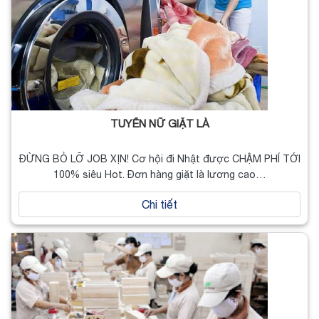
TUYỂN NỮ GIẶT LÀ
ĐỪNG BỎ LỠ JOB XỊN! Cơ hội đi Nhật được CHẬM PHÍ TỚI
100% siêu Hot. Đơn hàng giặt là lương cao…
Chi tiết