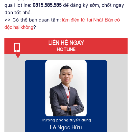
qua Hotline:
để đăng ký sớm, chốt ngay
0815.585.585
đơn tốt nhé.
>> Có thể bạn quan tâm:
làm điện tử tại Nhật Bản có
độc hại không
?
LIÊN HỆ NGAY
HOTLINE
Trưởng phòng tuyển dụng
Lê Ngọc Hữu