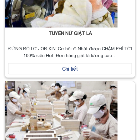
TUYỂN NỮ GIẶT LÀ
ĐỪNG BỎ LỠ JOB XỊN! Cơ hội đi Nhật được CHẬM PHÍ TỚI
100% siêu Hot. Đơn hàng giặt là lương cao…
Chi tiết