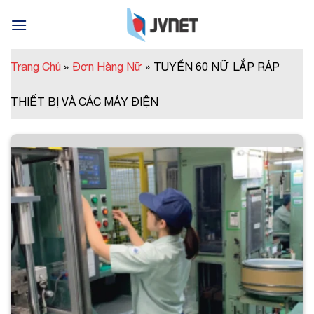
Skip
to
content
Trang Chủ
»
Đơn Hàng Nữ
»
TUYỂN 60 NỮ LẮP RÁP
THIẾT BỊ VÀ CÁC MÁY ĐIỆN